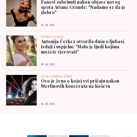
Fanovi zabrinuti nakon objave novog
spota Ariane Grande: "Nadamo se da je
dobro"
03. 08. 2026.
INTERVJU ZA ŽENE.BA
Antonija Čerkez otvorila dušu o ljubavi,
izdaji i uspjehu: "Malo je ljudi kojima
možete vjerovati"
05. 08. 2026.
TALENT, ELEGANCIJA, OSMIJEH
Ovo je žena o kojoj svi pričaju nakon
Merlinovih koncerata na Koševu
02. 08. 2026.