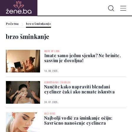
Početna
brzo šminkanje
brzo šminkanje
MAKE UP LOOK
Imate samo jednu sjenku? Ne brinite,
sasvim je dovoljna!
14. 08. 2025.
JEDNOSTAVAN I ZAVODLJIV
Naučite kako napraviti blendani
eyeliner čak i ako nemate iskustva
24. 07. 2025.
BRZI KURS
Najbolji vodič za šminkanje očiju:
Savršeno nanošenje eyelinera