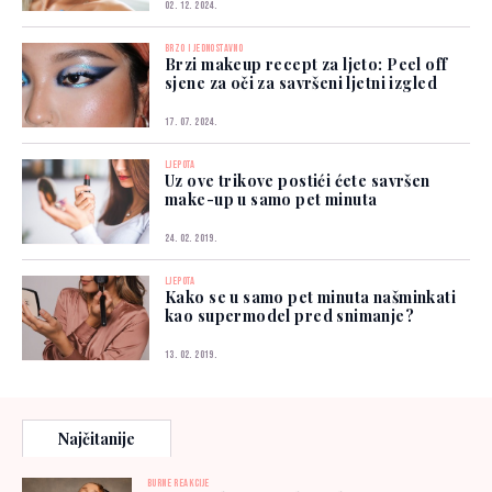
02. 12. 2024.
BRZO I JEDNOSTAVNO
Brzi makeup recept za ljeto: Peel off
sjene za oči za savršeni ljetni izgled
17. 07. 2024.
LJEPOTA
Uz ove trikove postići ćete savršen
make-up u samo pet minuta
24. 02. 2019.
LJEPOTA
Kako se u samo pet minuta našminkati
kao supermodel pred snimanje?
13. 02. 2019.
Najčitanije
BURNE REAKCIJE