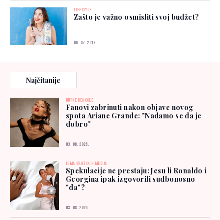
LIFESTYLE
Zašto je važno osmisliti svoj budžet?
06. 07. 2018.
Najčitanije
BURNE REAKCIJE
Fanovi zabrinuti nakon objave novog
spota Ariane Grande: "Nadamo se da je
dobro"
03. 08. 2026.
TEMA SVJETSKIH MEDIJA
Spekulacije ne prestaju: Jesu li Ronaldo i
Georgina ipak izgovorili sudbonosno
"da"?
03. 08. 2026.