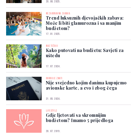
20. 06. 2025.
NEZABORAVNA ZABAVA
Trend luksuznih djevojačkih zabava:
Može li biti glamurozna i sa manjim
budžetom?
17. 01. 2025.
NIJE TEŠKO
Kako putovati na budžetu: Savjeti za
uštedu
17. 07. 2024.
DOBRO JE ZNATI
Nije svejedno kojim danima kupujemo
avionske karte, a evo i zbog čega
21. 05. 2024.
LIFESTYLE
Gdje ljetovati sa skromnijim
budžetom? Imamo 5 prijedloga
28. 07. 2019.