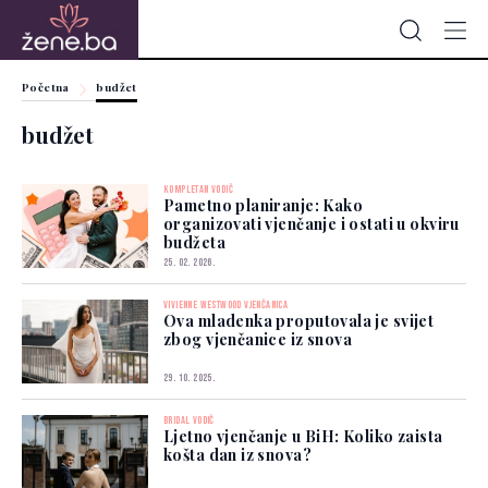
Početna
budžet
budžet
KOMPLETAN VODIČ
Pametno planiranje: Kako
organizovati vjenčanje i ostati u okviru
budžeta
25. 02. 2026.
VIVIENNE WESTWOOD VJENČANICA
Ova mladenka proputovala je svijet
zbog vjenčanice iz snova
29. 10. 2025.
BRIDAL VODIČ
Ljetno vjenčanje u BiH: Koliko zaista
košta dan iz snova?