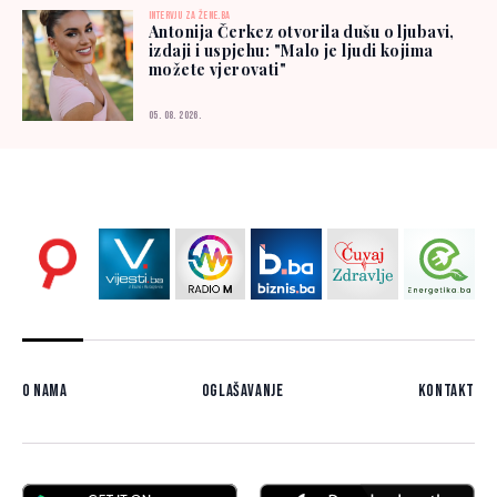
INTERVJU ZA ŽENE.BA
Antonija Čerkez otvorila dušu o ljubavi,
izdaji i uspjehu: "Malo je ljudi kojima
možete vjerovati"
05. 08. 2026.
O nama
Oglašavanje
Kontakt