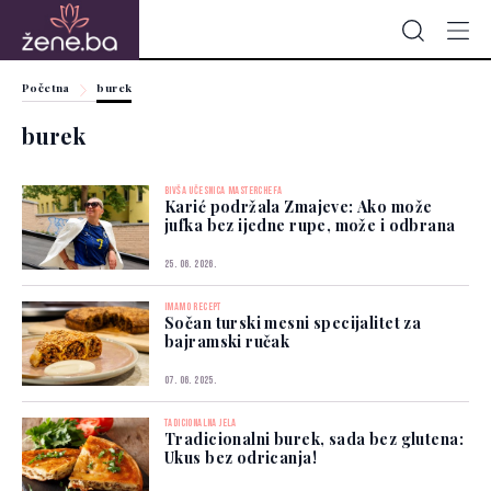
Početna
burek
burek
BIVŠA UČESNICA MASTERCHEFA
Karić podržala Zmajeve: Ako može
jufka bez ijedne rupe, može i odbrana
25. 06. 2026.
IMAMO RECEPT
Sočan turski mesni specijalitet za
bajramski ručak
07. 06. 2025.
TADICIONALNA JELA
Tradicionalni burek, sada bez glutena:
Ukus bez odricanja!