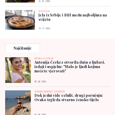
21. 01. 2025.
TASTE ATLAS
Jela iz Srbije i BiH među najboljima na
svijetu
13. 11. 2024.
Najčitanije
INTERVJU ZA ŽENE.BA
Antonija Čerkez otvorila dušu o ljubavi,
izdaji i uspjehu: "Malo je ljudi kojima
možete vjerovati"
05. 08. 2026.
GEORGINA RODRIGUEZ U KUPAĆEM
Dok jedni vide celulit, drugi poručuju:
Ovako izgleda stvarno žensko tijelo
04. 08. 2026.