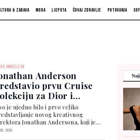
ltura & zabava
Moda
Ljepota
Čuvaj zdravlje
Putovanja
So
LOS ANGELESU
onathan Anderson
Najč
redstavio prvu Cruise
olekciju za Dior i
kupio brojne zvijezde
o je ujedno bilo i prvo veliko
redstavljanje novog kreativnog
irektora Jonathan Andersona, koji je
ublici pokazao potpuno novu viziju
 05. 2026.
nate modne kuće. View this post on