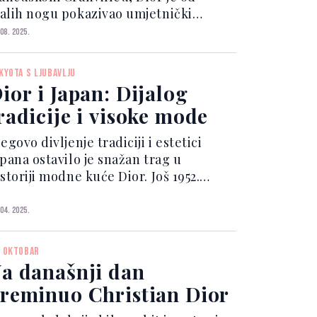
alih nogu pokazivao umjetnički
nzibilitet, iako je njegova porodica
 08. 2025.
mala drugačije planove, željeli su da
ostane diplomata. Srećom, Dior je
 KYOTA S LJUBAVLJU
ijedio svoje srce i posvet...
ior i Japan: Dijalog
radicije i visoke mode
egovo divljenje tradiciji i estetici
apana ostavilo je snažan trag u
storiji modne kuće Dior. Još 1952.
odine, Dior je dao ime Tokio jednoj od
ojih haljina, a godinu kasnije
 04. 2025.
redstavio haute couture ansambl
rdin Japonais. Godine...
. OKTOBAR
a današnji dan
reminuo Christian Dior