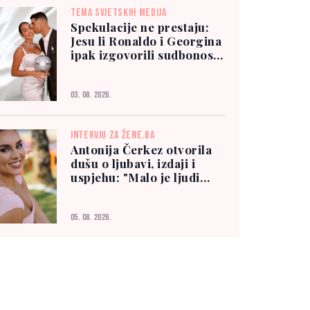
TEMA SVJETSKIH MEDIJA
Spekulacije ne prestaju:
Jesu li Ronaldo i Georgina
ipak izgovorili sudbonosno
"da"?
03. 08. 2026.
INTERVJU ZA ŽENE.BA
Antonija Čerkez otvorila
dušu o ljubavi, izdaji i
uspjehu: "Malo je ljudi
kojima možete vjerovati"
05. 08. 2026.