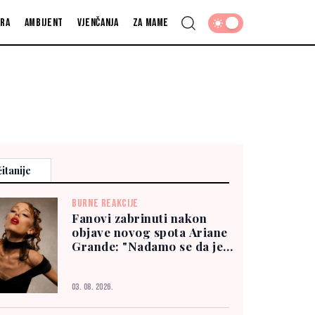
fra
Ambijent
Vjenčanja
Za mame
itanije
BURNE REAKCIJE
Fanovi zabrinuti nakon
objave novog spota Ariane
Grande: "Nadamo se da je
dobro"
03. 08. 2026.