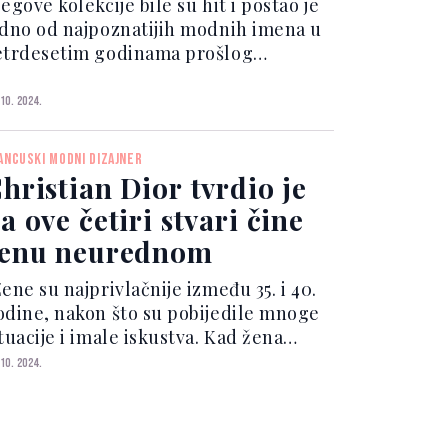
egove kolekcije bile su hit i postao je
edno od najpoznatijih modnih imena u
etrdesetim godinama prošlog
oljeća. Christian Ernest Dior rođen je
. januara, 1905. u Granvillu, obalnom
 10. 2024.
radu na sjeveru Francuske, a odrastao
 uz četve...
ANCUSKI MODNI DIZAJNER
hristian Dior tvrdio je
a ove četiri stvari čine
enu neurednom
ene su najprivlačnije između 35. i 40.
odine, nakon što su pobijedile mnoge
tuacije i imale iskustva. Kad žena
ređe 40-tu, ta privlačnost može
 10. 2024.
ajati zauvijek”, naveo je. On je
matrao da nema ružnih žena već samo
ih koje ne znaju...