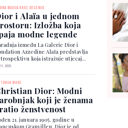
Instagram A post shared by Dior Off...
DNA MAGIJA KROZ DECENIJE
ior i Alaïa u jednom
rostoru: Izložba koja
paja modne legende
aradnja između La Galerie Dior i
ondation Azzedine Alaïa predstavlja
trospektivu koja istražuje utjecaj
ora na Alaïin rad i njegovu strast
 11. 2025.
rema modnom naslijeđu. Azzedine
laïa, poznat po svojim preciznim
STORIJA MODE
ojevima i inovativnim sil...
hristian Dior: Modni
arobnjak koji je ženama
ratio ženstvenost
ođen 21. januara 1905. godine u
rancuskom Granvilleu, Dior je od