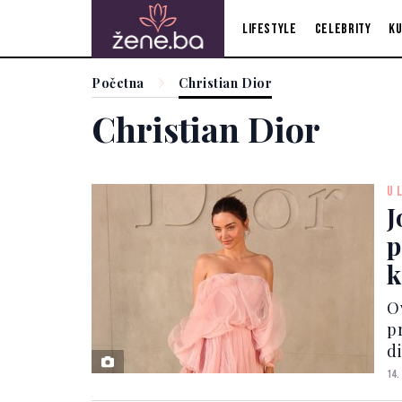
Lifestyle
Celebrity
Ku
Početna
Christian Dior
Christian Dior
U 
J
p
k
o
Ov
p
d
p
14.
poz