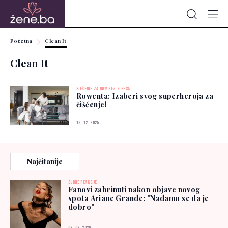
Početna
Clean It
Clean It
RJEŠENJE ZA DOM BEZ STRESA
Rowenta: Izaberi svog superheroja za
čišćenje!
19. 12. 2025.
Najčitanije
BURNE REAKCIJE
Fanovi zabrinuti nakon objave novog
spota Ariane Grande: "Nadamo se da je
dobro"