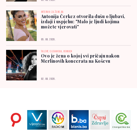
03. 08. 2026.
INTERVJU ZA ŽENE.BA
Antonija Čerkez otvorila dušu o ljubavi,
izdaji i uspjehu: "Malo je ljudi kojima
možete vjerovati"
05. 08. 2026.
TALENT, ELEGANCIJA, OSMIJEH
Ovo je žena o kojoj svi pričaju nakon
Merlinovih koncerata na Koševu
02. 08. 2026.