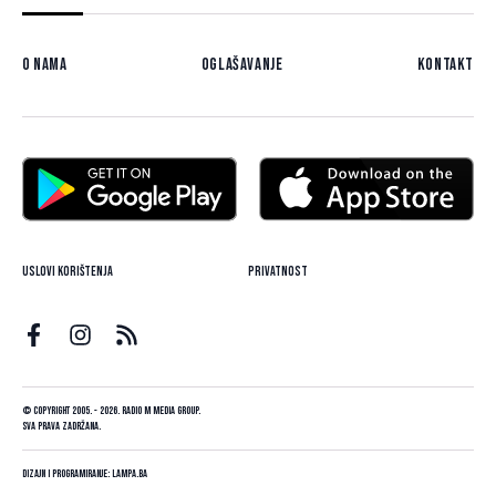
O nama
Oglašavanje
Kontakt
Uslovi korištenja
Privatnost
© Copyright 2005. - 2026. Radio M Media Group.
Sva prava zadržana.
Dizajn i programiranje:
Lampa.ba