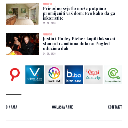
AMBIJENT
Prirodno svjetlo može potpuno
promijeniti vaš dom: Evo kako da ga
iskoristite
05. 08. 2026.
AMBIJENT
Justin i Hailey Bieber kupili luksuzni
stan od 12 miliona dolara: Pogled
oduzima dah
04. 08. 2026.
O nama
Oglašavanje
Kontakt