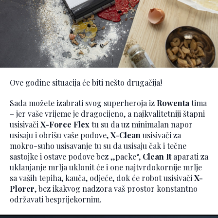
Ove godine situacija će biti nešto drugačija!
Sada možete izabrati svog superheroja iz
Rowenta
tima
– jer vaše vrijeme je dragocijeno, a najkvalitetniji štapni
usisivači
X-Force Flex
tu su da uz minimalan napor
usisaju i obrišu vaše podove,
X-Clean
usisivači za
mokro-suho usisavanje tu su da usisaju čak i tečne
sastojke i ostave podove bez „packe“,
Clean It
aparati za
uklanjanje mrlja uklonit će i one najtvrdokornije mrlje
sa vaših tepiha, kauča, odjeće, dok će robot usisivači
X-
Plorer
, bez ikakvog nadzora vaš prostor konstantno
održavati besprijekornim.