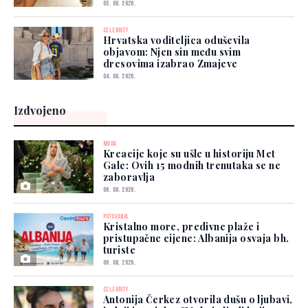
05. 08. 2026.
CELEBRITY
Hrvatska voditeljica oduševila
objavom: Njen sin među svim
dresovima izabrao Zmajeve
04. 08. 2026.
Izdvojeno
MODA
Kreacije koje su ušle u historiju Met
Gale: Ovih 15 modnih trenutaka se ne
zaboravlja
06. 08. 2026.
PUTOVANJA
Kristalno more, predivne plaže i
pristupačne cijene: Albanija osvaja bh.
turiste
06. 08. 2026.
CELEBRITY
Antonija Čerkez otvorila dušu o ljubavi,