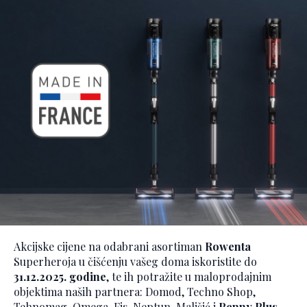
Akcijske cijene na odabrani asortiman
Rowenta
Superheroja u čišćenju vašeg doma iskoristite do
31.12.2025. godine
, te ih potražite u maloprodajnim
objektima naših partnera: Domod, Techno Shop,
Tehnomag, Omega, Fis, Neptun, Mališić i
Penny Plus
.