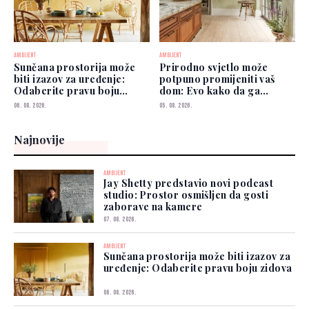
AMBIJENT
AMBIJENT
Sunčana prostorija može
Prirodno svjetlo može
biti izazov za uređenje:
potpuno promijeniti vaš
Odaberite pravu boju
dom: Evo kako da ga
zidova
iskoristite
06. 08. 2026.
05. 08. 2026.
Najnovije
AMBIJENT
Jay Shetty predstavio novi podcast
studio: Prostor osmišljen da gosti
zaborave na kamere
07. 08. 2026.
AMBIJENT
Sunčana prostorija može biti izazov za
uređenje: Odaberite pravu boju zidova
06. 08. 2026.