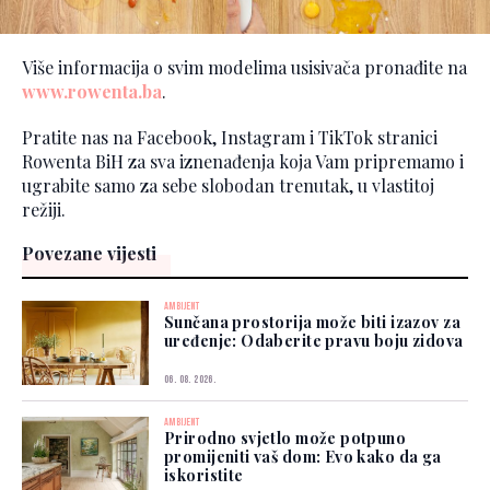
Više informacija o svim modelima usisivača pronađite na
www.rowenta.ba
.
Pratite nas na Facebook, Instagram i TikTok stranici
Rowenta BiH za sva iznenađenja koja Vam pripremamo i
ugrabite samo za sebe slobodan trenutak, u vlastitoj
režiji.
Povezane vijesti
AMBIJENT
Sunčana prostorija može biti izazov za
uređenje: Odaberite pravu boju zidova
06. 08. 2026.
AMBIJENT
Prirodno svjetlo može potpuno
promijeniti vaš dom: Evo kako da ga
iskoristite