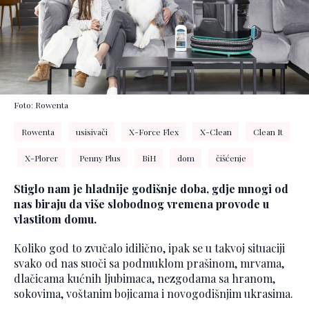
Foto: Rowenta
Rowenta
usisivači
X-Force Flex
X-Clean
Clean It
X-Plorer
Penny Plus
BiH
dom
čišćenje
Stiglo nam je hladnije godišnje doba, gdje mnogi od
nas biraju da više slobodnog vremena provode u
vlastitom domu.
Koliko god to zvučalo idilično, ipak se u takvoj situaciji
svako od nas suoči sa podmuklom prašinom, mrvama,
dlačicama kućnih ljubimaca, nezgodama sa hranom,
sokovima, voštanim bojicama i novogodišnjim ukrasima.