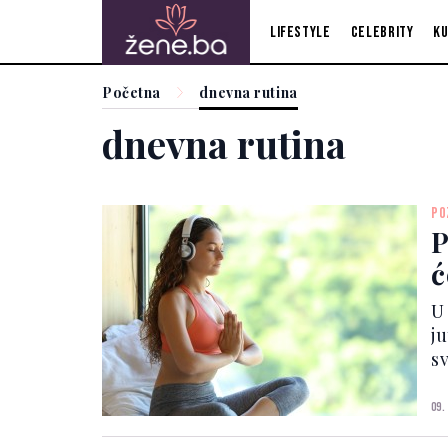
Lifestyle
Celebrity
Ku
Početna
dnevna rutina
dnevna rutina
PO
P
ć
U
j
sv
us
U
09.
ak