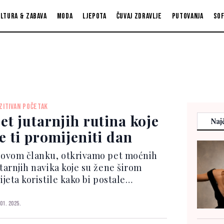
ltura & zabava
Moda
Ljepota
Čuvaj zdravlje
Putovanja
So
ZITIVAN POČETAK
et jutarnjih rutina koje
Najč
e ti promijeniti dan
 ovom članku, otkrivamo pet moćnih
utarnjih navika koje su žene širom
ijeta koristile kako bi postale
pješnije, srećnije i zadovoljnije.
ključujući meditaciju, fizičku
 01. 2025.
tivnost, hidrataciju i nekoliko