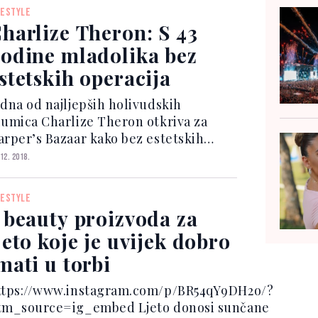
dnostavnih trikova za um, ne...
FESTYLE
harlize Theron: S 43
odine mladolika bez
stetskih operacija
edna od najljepših holivudskih
lumica Charlize Theron otkriva za
arper’s Bazaar kako bez estetskih
peracija održava mladolik izgled,
 12. 2018.
avršenu put i odličnu formu iako su joj
3 godine. Samohrana majka dvoje
FESTYLE
olaraca voli rano ustajati...
 beauty proizvoda za
jeto koje je uvijek dobro
mati u torbi
ttps://www.instagram.com/p/BR54qY9DH2o/?
tm_source=ig_embed Ljeto donosi sunčane