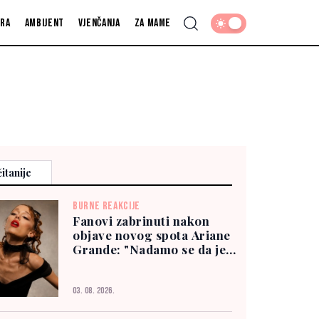
fra
Ambijent
Vjenčanja
Za mame
itanije
BURNE REAKCIJE
Fanovi zabrinuti nakon
objave novog spota Ariane
Grande: "Nadamo se da je
dobro"
03. 08. 2026.