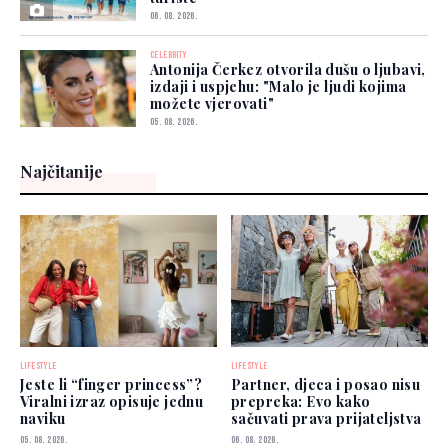
06. 08. 2026.
CELEBRITY
Antonija Čerkez otvorila dušu o ljubavi,
izdaji i uspjehu: "Malo je ljudi kojima
možete vjerovati"
05. 08. 2026.
Najčitanije
LIFESTYLE
LIFESTYLE
Jeste li “finger princess”?
Partner, djeca i posao nisu
Viralni izraz opisuje jednu
prepreka: Evo kako
naviku
sačuvati prava prijateljstva
05. 08. 2026.
06. 08. 2026.