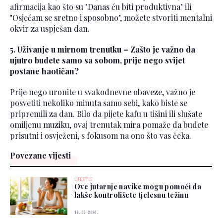
afirmacija kao što su "Danas ću biti produktivna" ili
"Osjećam se sretno i sposobno", možete stvoriti mentalni
okvir za uspješan dan.
5. Uživanje u mirnom trenutku – Zašto je važno da
ujutro budete samo sa sobom, prije nego svijet
postane haotičan?
Prije nego uronite u svakodnevne obaveze, važno je
posvetiti nekoliko minuta samo sebi, kako biste se
pripremili za dan. Bilo da pijete kafu u tišini ili slušate
omiljenu muziku, ovaj trenutak mira pomaže da budete
prisutni i osvježeni, s fokusom na ono što vas čeka.
Povezane vijesti
LIFESTYLE
Ove jutarnje navike mogu pomoći da
lakše kontrolišete tjelesnu težinu
18. 05. 2026.