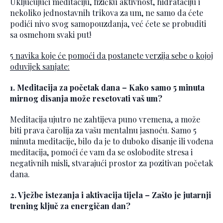
Uključujući meditaciju, fizičku aktivnost, hidrataciju i
nekoliko jednostavnih trikova za um, ne samo da ćete
podići nivo svog samopouzdanja, već ćete se probuditi
sa osmehom svaki put!
5 navika koje će pomoći da postanete verzija sebe o kojoj
oduvijek sanjate:
1. Meditacija za početak dana – Kako samo 5 minuta
mirnog disanja može resetovati vaš um?
Meditacija ujutro ne zahtijeva puno vremena, a može
biti prava čarolija za vašu mentalnu jasnoću. Samo 5
minuta meditacije, bilo da je to duboko disanje ili vođena
meditacija, pomoći će vam da se oslobodite stresa i
negativnih misli, stvarajući prostor za pozitivan početak
dana.
2. Vježbe istezanja i aktivacija tijela – Zašto je jutarnji
trening ključ za energičan dan?