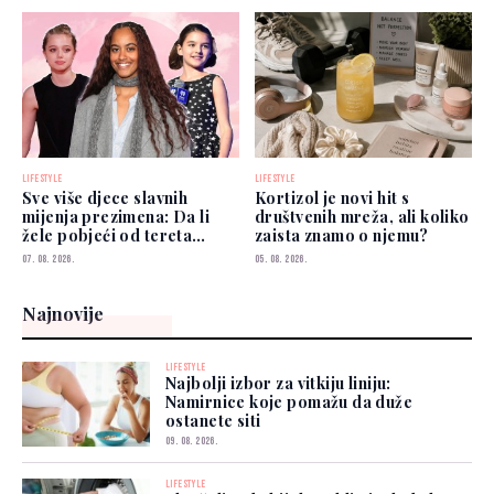
LIFESTYLE
LIFESTYLE
Sve više djece slavnih
Kortizol je novi hit s
mijenja prezimena: Da li
društvenih mreža, ali koliko
žele pobjeći od tereta
zaista znamo o njemu?
poznatih roditelja?
07. 08. 2026.
05. 08. 2026.
Najnovije
LIFESTYLE
Najbolji izbor za vitkiju liniju:
Namirnice koje pomažu da duže
ostanete siti
09. 08. 2026.
LIFESTYLE