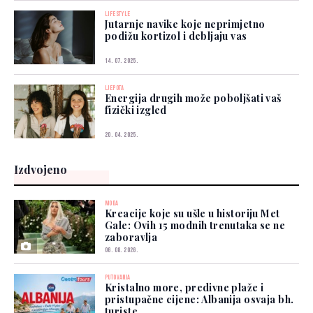
LIFESTYLE
Jutarnje navike koje neprimjetno
podižu kortizol i debljaju vas
14. 07. 2025.
LJEPOTA
Energija drugih može poboljšati vaš
fizički izgled
20. 04. 2025.
Izdvojeno
MODA
Kreacije koje su ušle u historiju Met
Gale: Ovih 15 modnih trenutaka se ne
zaboravlja
06. 08. 2026.
PUTOVANJA
Kristalno more, predivne plaže i
pristupačne cijene: Albanija osvaja bh.
turiste