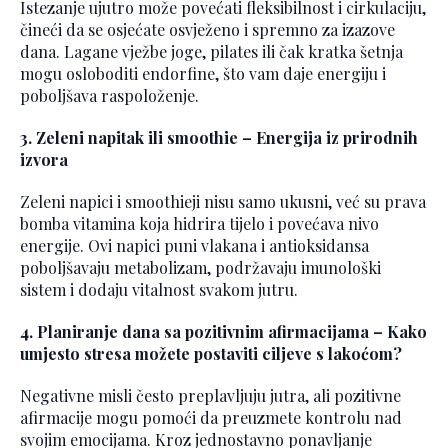
Istezanje ujutro može povećati fleksibilnost i cirkulaciju,
čineći da se osjećate osvježeno i spremno za izazove
dana. Lagane vježbe joge, pilates ili čak kratka šetnja
mogu osloboditi endorfine, što vam daje energiju i
poboljšava raspoloženje.
3. Zeleni napitak ili smoothie – Energija iz prirodnih
izvora
Zeleni napici i smoothieji nisu samo ukusni, već su prava
bomba vitamina koja hidrira tijelo i povećava nivo
energije. Ovi napici puni vlakana i antioksidansa
poboljšavaju metabolizam, podržavaju imunološki
sistem i dodaju vitalnost svakom jutru.
4. Planiranje dana sa pozitivnim afirmacijama – Kako
umjesto stresa možete postaviti ciljeve s lakoćom?
Negativne misli često preplavljuju jutra, ali pozitivne
afirmacije mogu pomoći da preuzmete kontrolu nad
svojim emocijama. Kroz jednostavno ponavljanje