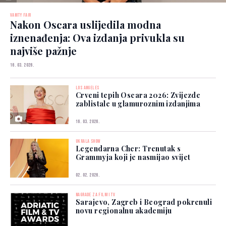
VANITY FAIR
Nakon Oscara uslijedila modna
iznenađenja: Ova izdanja privukla su
najviše pažnje
16. 03. 2026.
LOS ANGELES
Crveni tepih Oscara 2026: Zvijezde
zablistale u glamuroznim izdanjima
16. 03. 2026.
UKRALA SHOW
Legendarna Cher: Trenutak s
Grammyja koji je nasmijao svijet
02. 02. 2026.
NAGRADE ZA FILM I TV
Sarajevo, Zagreb i Beograd pokrenuli
novu regionalnu akademiju