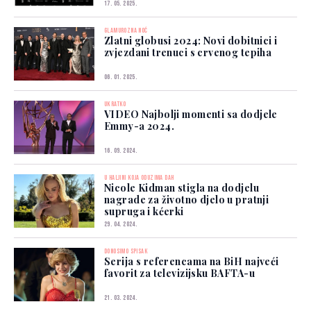
17. 05. 2025.
GLAMUROZNA NOĆ
Zlatni globusi 2024: Novi dobitnici i
zvjezdani trenuci s crvenog tepiha
06. 01. 2025.
UKRATKO
VIDEO Najbolji momenti sa dodjele
Emmy-a 2024.
16. 09. 2024.
U HALJINI KOJA ODUZIMA DAH
Nicole Kidman stigla na dodjelu
nagrade za životno djelo u pratnji
supruga i kćerki
29. 04. 2024.
DONOSIMO SPISAK
Serija s referencama na BiH najveći
favorit za televizijsku BAFTA-u
21. 03. 2024.