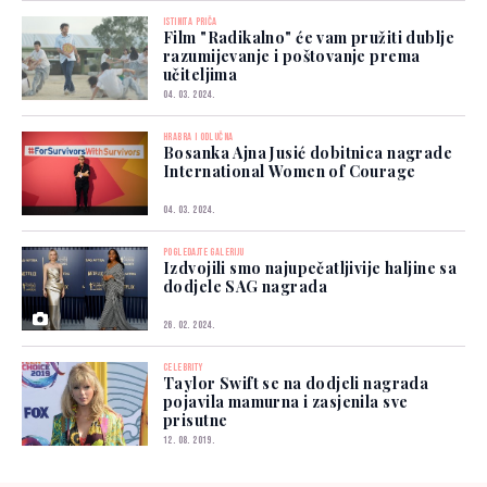
ISTINITA PRIČA
Film "Radikalno" će vam pružiti dublje
razumijevanje i poštovanje prema
učiteljima
04. 03. 2024.
HRABRA I ODLUČNA
Bosanka Ajna Jusić dobitnica nagrade
International Women of Courage
04. 03. 2024.
POGLEDAJTE GALERIJU
Izdvojili smo najupečatljivije haljine sa
dodjele SAG nagrada
26. 02. 2024.
CELEBRITY
Taylor Swift se na dodjeli nagrada
pojavila mamurna i zasjenila sve
prisutne
12. 08. 2019.