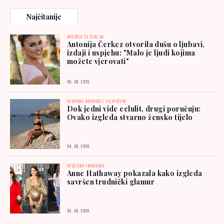
Najčitanije
INTERVJU ZA ŽENE.BA
Antonija Čerkez otvorila dušu o ljubavi,
izdaji i uspjehu: "Malo je ljudi kojima
možete vjerovati"
05. 08. 2026.
GEORGINA RODRIGUEZ U KUPAĆEM
Dok jedni vide celulit, drugi poručuju:
Ovako izgleda stvarno žensko tijelo
04. 08. 2026.
OPUŠTENO I MODERNO
Anne Hathaway pokazala kako izgleda
savršen trudnički glamur
05. 08. 2026.