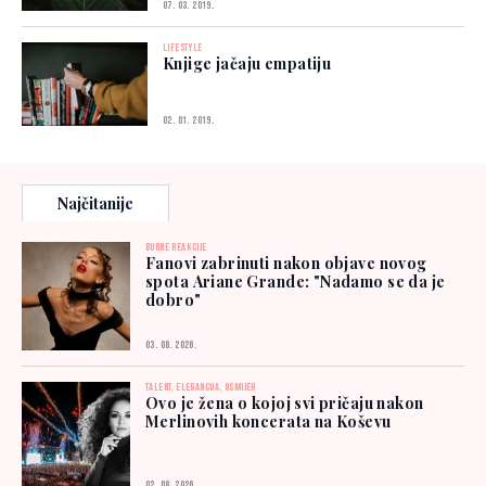
07. 03. 2019.
LIFESTYLE
Knjige jačaju empatiju
02. 01. 2019.
Najčitanije
BURNE REAKCIJE
Fanovi zabrinuti nakon objave novog
spota Ariane Grande: "Nadamo se da je
dobro"
03. 08. 2026.
TALENT, ELEGANCIJA, OSMIJEH
Ovo je žena o kojoj svi pričaju nakon
Merlinovih koncerata na Koševu
02. 08. 2026.