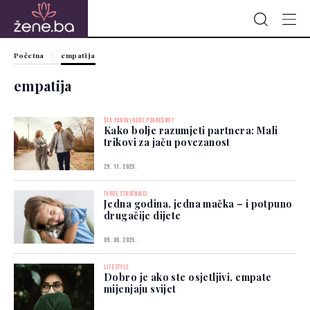
Početna
empatija
empatija
ŠTA PAROVI RADE POGREŠNO?
Kako bolje razumjeti partnera: Mali
trikovi za jaču povezanost
29. 11. 2025.
TVRDE STRUČNJACI
Jedna godina, jedna mačka – i potpuno
drugačije dijete
09. 06. 2025.
LIFESTYLE
Dobro je ako ste osjetljivi, empate
mijenjaju svijet