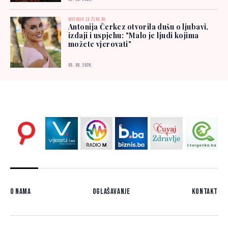
INTERVJU ZA ŽENE.BA
Antonija Čerkez otvorila dušu o ljubavi,
izdaji i uspjehu: "Malo je ljudi kojima
možete vjerovati"
05. 08. 2026.
O nama
Oglašavanje
Kontakt