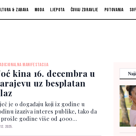
ltura & zabava
Moda
Ljepota
Čuvaj zdravlje
Putovanja
So
ADICIONALNA MANIFESTACIJA
oć kina 16. decembra u
Najč
arajevu uz besplatan
laz
ječ je o događaju koji iz godine u
odinu izaziva interes publike, tako da
e prošle godine više od 4000
sjetitelja uživalo u Noći kina,
 12. 2025.
spunivši sarajevske kino sale do