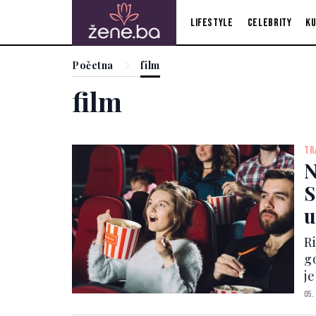
Lifestyle
Celebrity
Ku
Početna
film
film
TR
N
S
u
Ri
g
j
po
05.
i