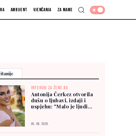
fra
Ambijent
Vjenčanja
Za mame
itanije
INTERVJU ZA ŽENE.BA
Antonija Čerkez otvorila
dušu o ljubavi, izdaji i
uspjehu: "Malo je ljudi
kojima možete vjerovati"
05. 08. 2026.