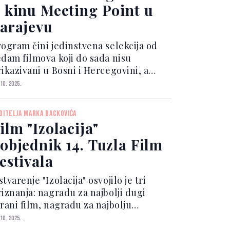
 kinu Meeting Point u
arajevu
rogram čini jedinstvena selekcija od
edam filmova koji do sada nisu
rikazivani u Bosni i Hercegovini, a
ažljivo je oblikovana oko tematske
 10. 2025.
osnice: Žene, pogledi i disidencije.
rogram počinje u četvrtak, 6.
DITELJA MARKA BACKOVIĆA
vembra u 19.30 sati, fil...
ilm "Izolacija"
objednik 14. Tuzla Film
estivala
tvarenje "Izolacija" osvojilo je tri
riznanja: nagradu za najbolji dugi
grani film, nagradu za najbolju
rodukciju (Marko Jocić) te nagradu
 10. 2025.
tto Englander za najbolji scenario