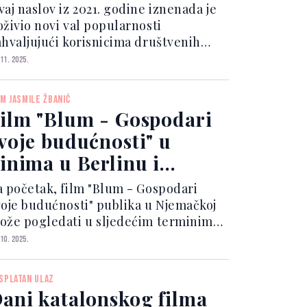
etflixu
vaj naslov iz 2021. godine iznenada je
oživio novi val popularnosti
ahvaljujući korisnicima društvenih
reža koji ga opisuju kao “podcijenjeni
 11. 2025.
ser” i “jedan od najzabavnijih
esterna posljednjih godina”. Film
LM JASMILE ŽBANIĆ
žira Jeymes Samuel, koj...
ilm "Blum - Gospodari
voje budućnosti" u
inima u Berlinu i
Minhenu
a početak, film "Blum - Gospodari
voje budućnosti" publika u Njemačkoj
ože pogledati u sljedećim terminima:
erlin: City Kino Wedding 4. novembra,
 10. 2025.
ino Krokodil 6.-12. novembra, Minhen:
ino Neues Maxim 5.-6. novembra i 9.
SPLATAN ULAZ
ovembra. Pre...
ani katalonskog filma