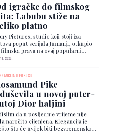
rikazan na Filmskom festivalu u...
d igračke do filmskog
ita: Labubu stiže na
eliko platno
ny Pictures, studio koji stoji iza
itova poput serijala Jumanji, otkupio
e filmska prava na ovaj popularni
ineski brend s ciljem snimanja filma, a
 11. 2025.
otencijalno i pokretanja čitave
ranšize, piše The Hollywood Reporter.
EGANCIJA U FOKUSU
dući da je ug...
osamund Pike
duševila u novoj puter-
utoj Dior haljini
Mislim da u posljednje vrijeme nije
la naročito cijenjena. Elegancija je
ešto što će uvijek biti bezvremensko.