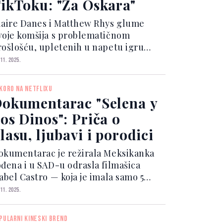
ikToku: "Za Oskara"
laire Danes i Matthew Rhys glume
voje komšija s problematičnom
rošlošću, upletenih u napetu igru
čke i miša koja istražuje opsesiju,
 11. 2025.
aučesništvo i opasne narative koje
tvaramo o drugima u eri izolacije i
KORO NA NETFLIXU
povjerenja. Serija, koja j...
okumentarac "Selena y
os Dinos": Priča o
lasu, ljubavi i porodici
okumentarac je režirala Meksikanka
ođena i u SAD-u odrasla filmašica
sabel Castro — koja je imala samo 5
odina kada je Selena prerano
 11. 2025.
reminula — što je projektu dalo
ntiman osjećaj. Film je premijerno
PULARNI KINESKI BREND