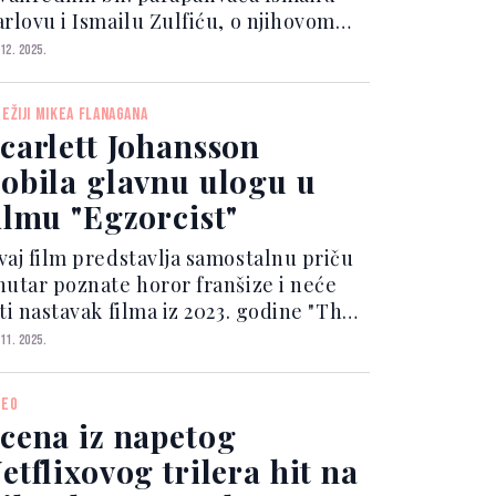
arlovu i Ismailu Zulfiću, o njihovom
votu, prijateljstvu i ljubavi prema
 12. 2025.
ortu koja ruši sve barijere.
hvaljujući podršci roditelja,
REŽIJI MIKEA FLANAGANA
redanom radu s trenerom A...
carlett Johansson
obila glavnu ulogu u
ilmu "Egzorcist"
vaj film predstavlja samostalnu priču
nutar poznate horor franšize i neće
ti nastavak filma iz 2023. godine "The
orcist: Believer" koji je režirao David
 11. 2025.
ordon Green. Flanagan, poznat po
erijama "The Haunting of Hill House" i
DEO
octo...
cena iz napetog
etflixovog trilera hit na