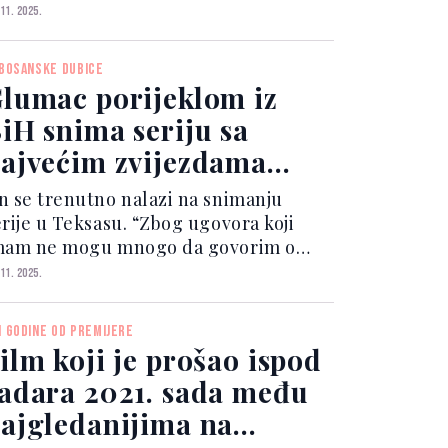
a traje jer nosi tihu ljepotu.” Te
 11. 2025.
ječi – i po značenju i kroz brend koji
 je platio da ih izgovori – možda
 BOSANSKE DUBICE
jašnjavaj...
lumac porijeklom iz
iH snima seriju sa
ajvećim zvijezdama
ollywooda
n se trenutno nalazi na snimanju
erije u Teksasu. “Zbog ugovora koji
mam ne mogu mnogo da govorim o
riji, ali mogu reći da sam imao sjajnu
 11. 2025.
omunikaciju sa ove dve glumice,
aročito sa Zoe Saldana, sa kojom
I GODINE OD PREMIJERE
lumim u dve scene, kao glav...
ilm koji je prošao ispod
adara 2021. sada među
ajgledanijima na