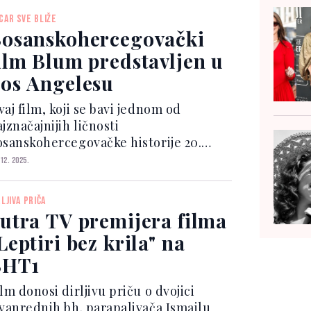
osljednjeg mjesta.Noć kina bit će
CAR SVE BLIŽE
držana u utorak, 16. decembra...
osanskohercegovački
ilm Blum predstavljen u
os Angelesu
aj film, koji se bavi jednom od
jznačajnijih ličnosti
osanskohercegovačke historije 20.
oljeća, kandidovan je u dvije
 12. 2025.
ategorije, za najbolji međunarodni
ugometražni film i najbolji
RLJIVA PRIČA
okumentarni film. U Los Angelesu je
utra TV premijera filma
 decembra...
Leptiri bez krila" na
BHT1
lm donosi dirljivu priču o dvojici
zvanrednih bh. parapalivača Ismailu