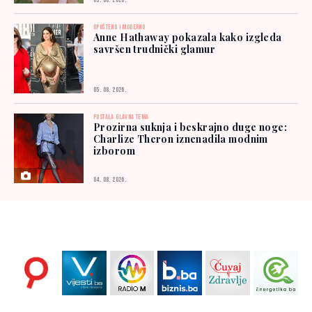
05. 08. 2026.
OPUŠTENO I MODERNO
Anne Hathaway pokazala kako izgleda
savršen trudnički glamur
05. 08. 2026.
POSTALA GLAVNA TEMA
Prozirna suknja i beskrajno duge noge:
Charlize Theron iznenadila modnim
izborom
04. 08. 2026.