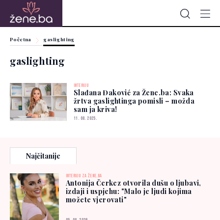
Početna
gaslighting
gaslighting
INTERVJU
Slađana Đaković za Žene.ba: Svaka
žrtva gaslightinga pomisli – možda
sam ja kriva!
11. 08. 2025.
Najčitanije
INTERVJU ZA ŽENE.BA
Antonija Čerkez otvorila dušu o ljubavi,
izdaji i uspjehu: "Malo je ljudi kojima
možete vjerovati"