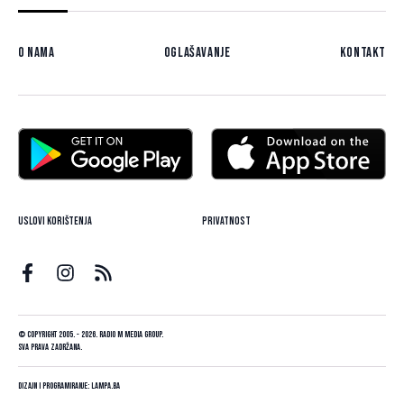
O nama
Oglašavanje
Kontakt
Uslovi korištenja
Privatnost
© Copyright 2005. - 2026. Radio M Media Group.
Sva prava zadržana.
Dizajn i programiranje:
Lampa.ba