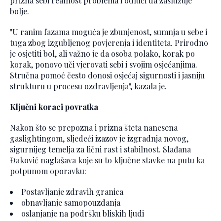
prizna sebi realnost problema i odluči da zaslužuje
bolje.
"U ranim fazama moguća je zbunjenost, sumnja u sebe i
tuga zbog izgubljenog povjerenja i identiteta. Prirodno
je osjetiti bol, ali važno je da osoba polako, korak po
korak, ponovo uči vjerovati sebi i svojim osjećanjima.
Stručna pomoć često donosi osjećaj sigurnosti i jasniju
strukturu u procesu ozdravljenja", kazala je.
Ključni koraci povratka
Nakon što se prepozna i prizna šteta nanesena
gaslightingom, sljedeći izazov je izgradnja novog,
sigurnijeg temelja za lični rast i stabilnost. Slađana
Đaković naglašava koje su to ključne stavke na putu ka
potpunom oporavku:
Postavljanje zdravih granica
obnavljanje samopouzdanja
oslanjanje na podršku bliskih ljudi