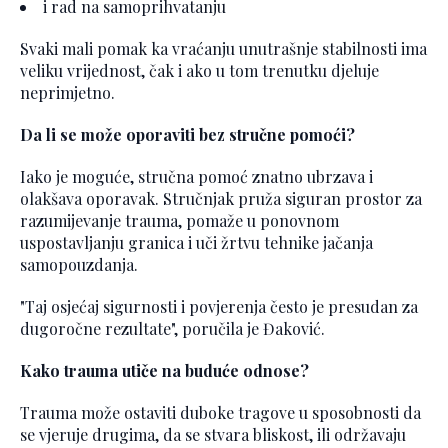
i rad na samoprihvatanju
Svaki mali pomak ka vraćanju unutrašnje stabilnosti ima
veliku vrijednost, čak i ako u tom trenutku djeluje
neprimjetno.
Da li se može oporaviti bez stručne pomoći?
Iako je moguće, stručna pomoć znatno ubrzava i
olakšava oporavak. Stručnjak pruža siguran prostor za
razumijevanje trauma, pomaže u ponovnom
uspostavljanju granica i uči žrtvu tehnike jačanja
samopouzdanja.
"Taj osjećaj sigurnosti i povjerenja često je presudan za
dugoročne rezultate", poručila je Đaković.
Kako trauma utiče na buduće odnose?
Trauma može ostaviti duboke tragove u sposobnosti da
se vjeruje drugima, da se stvara bliskost, ili održavaju