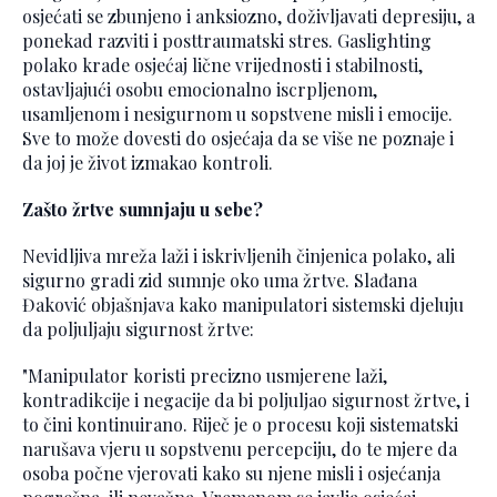
osjećati se zbunjeno i anksiozno, doživljavati depresiju, a
ponekad razviti i posttraumatski stres. Gaslighting
polako krade osjećaj lične vrijednosti i stabilnosti,
ostavljajući osobu emocionalno iscrpljenom,
usamljenom i nesigurnom u sopstvene misli i emocije.
Sve to može dovesti do osjećaja da se više ne poznaje i
da joj je život izmakao kontroli.
Zašto žrtve sumnjaju u sebe?
Nevidljiva mreža laži i iskrivljenih činjenica polako, ali
sigurno gradi zid sumnje oko uma žrtve. Slađana
Đaković objašnjava kako manipulatori sistemski djeluju
da poljuljaju sigurnost žrtve:
"Manipulator koristi precizno usmjerene laži,
kontradikcije i negacije da bi poljuljao sigurnost žrtve, i
to čini kontinuirano. Riječ je o procesu koji sistematski
narušava vjeru u sopstvenu percepciju, do te mjere da
osoba počne vjerovati kako su njene misli i osjećanja