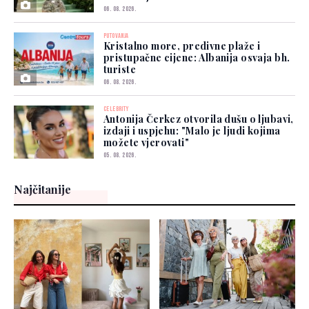
06. 08. 2026.
PUTOVANJA
Kristalno more, predivne plaže i
pristupačne cijene: Albanija osvaja bh.
turiste
06. 08. 2026.
CELEBRITY
Antonija Čerkez otvorila dušu o ljubavi,
izdaji i uspjehu: "Malo je ljudi kojima
možete vjerovati"
05. 08. 2026.
Najčitanije