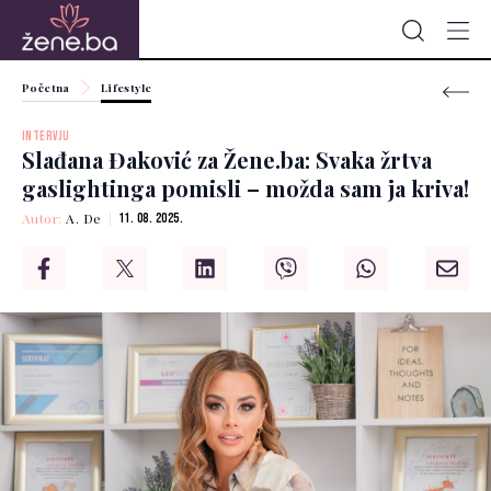
Početna
Lifestyle
INTERVJU
Slađana Đaković za Žene.ba: Svaka žrtva
gaslightinga pomisli – možda sam ja kriva!
Autor:
A. De
11. 08. 2025.