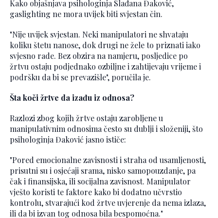
Kako objašnjava psihologinja Slađana Đaković,
gaslighting ne mora uvijek biti svjestan čin.
"Nije uvijek svjestan. Neki manipulatori ne shvataju
koliku štetu nanose, dok drugi ne žele to priznati iako
svjesno rade. Bez obzira na namjeru, posljedice po
žrtvu ostaju podjednako ozbiljne i zahtijevaju vrijeme i
podršku da bi se prevazišle", poručila je.
Šta koči žrtve da izađu iz odnosa?
Razlozi zbog kojih žrtve ostaju zarobljene u
manipulativnim odnosima često su dublji i složeniji, što
psihologinja Đaković jasno ističe:
"Pored emocionalne zavisnosti i straha od usamljenosti,
prisutni su i osjećaji srama, nisko samopouzdanje, pa
čak i finansijska, ili socijalna zavisnost. Manipulator
vješto koristi te faktore kako bi dodatno učvrstio
kontrolu, stvarajući kod žrtve uvjerenje da nema izlaza,
ili da bi izvan tog odnosa bila bespomoćna."