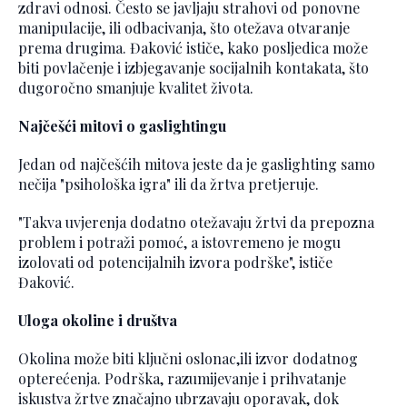
zdravi odnosi. Često se javljaju strahovi od ponovne
manipulacije, ili odbacivanja, što otežava otvaranje
prema drugima. Đaković ističe, kako posljedica može
biti povlačenje i izbjegavanje socijalnih kontakata, što
dugoročno smanjuje kvalitet života.
Najčešći mitovi o gaslightingu
Jedan od najčešćih mitova jeste da je gaslighting samo
nečija "psihološka igra" ili da žrtva pretjeruje.
"Takva uvjerenja dodatno otežavaju žrtvi da prepozna
problem i potraži pomoć, a istovremeno je mogu
izolovati od potencijalnih izvora podrške", ističe
Đaković.
Uloga okoline i društva
Okolina može biti ključni oslonac,ili izvor dodatnog
opterećenja. Podrška, razumijevanje i prihvatanje
iskustva žrtve značajno ubrzavaju oporavak, dok