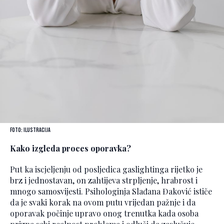
Foto: Ilustracija
Kako izgleda proces oporavka?
Put ka iscjeljenju od posljedica gaslightinga rijetko je
brz i jednostavan, on zahtijeva strpljenje, hrabrost i
mnogo samosvijesti. Psihologinja Slađana Đaković ističe
da je svaki korak na ovom putu vrijedan pažnje i da
oporavak počinje upravo onog trenutka kada osoba