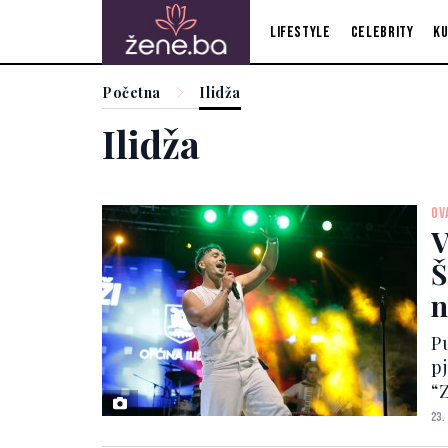
Lifestyle
Celebrity
Ku
Početna
Ilidža
Ilidža
OV
V
Š
n
n
P
pj
“
p
23.
uj