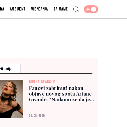
fra
Ambijent
Vjenčanja
Za mame
itanije
BURNE REAKCIJE
Fanovi zabrinuti nakon
objave novog spota Ariane
Grande: "Nadamo se da je
dobro"
03. 08. 2026.