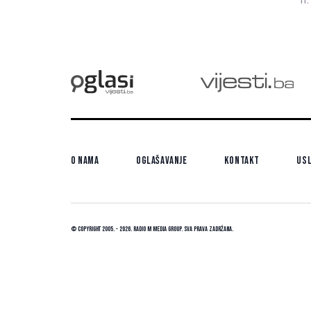
11.
pr
pa
mu
O nama
Oglašavanje
Kontakt
Usl
© Copyright 2005. - 2026. Radio M Media Group.
Sva prava zadržana.