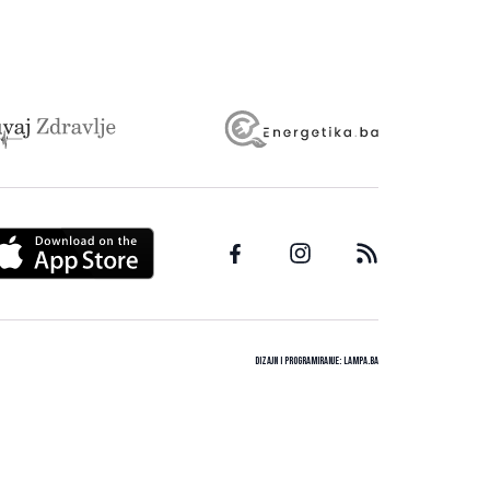
Dizajn i programiranje:
Lampa.ba