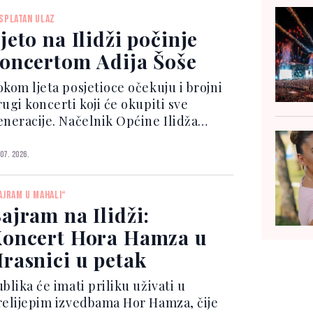
tvorio načelnik Općine Ilidža, Nermin
SPLATAN ULAZ
zur, ko...
jeto na Ilidži počinje
oncertom Adija Šoše
okom ljeta posjetioce očekuju i brojni
ugi koncerti koji će okupiti sve
eneracije. Načelnik Općine Ilidža
ermin Muzur istakao je da Ilidža, kao
dna od najposjećenijih turističkih
 07. 2026.
estinacija u Bosni i Hercegovini,
ntinuirano radi...
AJRAM U MAHALI“
ajram na Ilidži:
oncert Hora Hamza u
rasnici u petak
blika će imati priliku uživati u
relijepim izvedbama Hor Hamza, čije