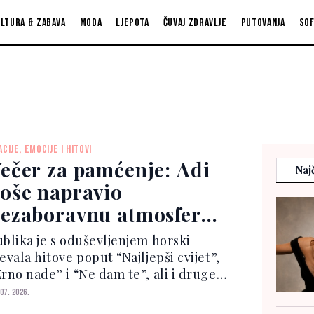
ltura & zabava
Moda
Ljepota
Čuvaj zdravlje
Putovanja
So
ACIJE, EMOCIJE I HITOVI
ečer za pamćenje: Adi
Najč
oše napravio
ezaboravnu atmosferu
a Ilidži
ublika je s oduševljenjem horski
evala hitove poput “Najljepši cvijet”,
Zrno nade” i “Ne dam te”, ali i druge
opularne pjesme koje su rasplesale i
 07. 2026.
edinile sve generacije. Koncert je