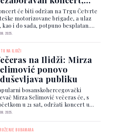
laz besplatan
oncert će biti održan na Trgu Četvrte
iteške motorizovane brigade, a ulaz
e, kao i do sada, potpuno besplatan.
vaj muzički događaj predstavlja
 08. 2025.
astavak uspješnog programa "Ljeto na
idži", koje već nekoliko večeri puni trg
ETO NA ILIDŽI
oduševlja...
ečeras na Ilidži: Mirza
elimović ponovo
duševljava publiku
opularni bosanskohercegovački
jevač Mirza Selimović večeras će, s
očetkom u 21 sat, održati koncert u
viru manifestacije Ljeto na Ilidži.
 08. 2025.
akon uspješnih nastupa Dženana
ončarevića i grupe Nervozni poštar,
RUŽENJE BUBAMARA
idža nastavlja sa kvalite...