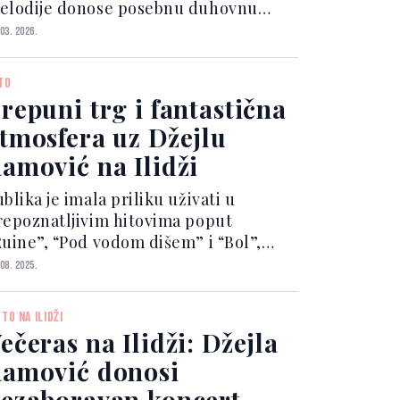
elodije donose posebnu duhovnu
tmosferu prazničnih dana. – Ovo je
 03. 2026.
oseban trenutak za Hrasnicu i Ilidžu,
rvi koncert u novootvorenoj Sportskoj
TO
orani Hrasnica. Dvo...
repuni trg i fantastična
tmosfera uz Džejlu
amović na Ilidži
blika je imala priliku uživati u
repoznatljivim hitovima poput
Ruine”, “Pod vodom dišem” i “Bol”,
oje je Džejla izvela zajedno s publikom
 08. 2025.
 nevjerovatnoj atmosferi. Posebno
znenađenje bio je gost pjevač Henny,
ETO NA ILIDŽI
 kojim Džejla izvodi...
ečeras na Ilidži: Džejla
amović donosi
ezaboravan koncert,