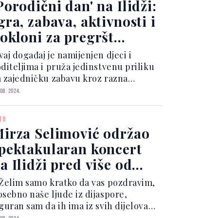
Porodični dan' na Ilidži:
gra, zabava, aktivnosti i
okloni za pregršt
ječijih osmijeha
aj događaj je namijenjen djeci i
oditeljima i pruža jedinstvenu priliku
a zajedničku zabavu kroz razna
akmičenja i sportske aktivnosti.
 08. 2024.
porter Vijesti.ba posjetio je ovo
selo mjesto i zabilježio sjajnu
TO
tmosferu. Djeca se takmiče...
irza Selimović održao
pektakularan koncert
a Ilidži pred više od
2.000 ljudi
 Želim samo kratko da vas pozdravim,
osebno naše ljude iz dijaspore,
guran sam da ih ima iz svih dijelova
vrope i svijeta. Vjerujem da će Mirza