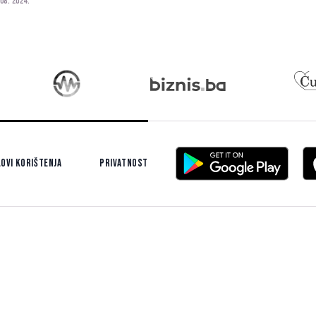
 08. 2024.
irediti sjajnu atmosferu, ali i da će on
mtiti ovaj koncert do kraja svoje
zičke kari...
ovi korištenja
Privatnost