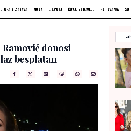
ltura & zabava
Moda
Ljepota
Čuvaj zdravlje
Putovanja
So
Izd
la Ramović donosi
laz besplatan