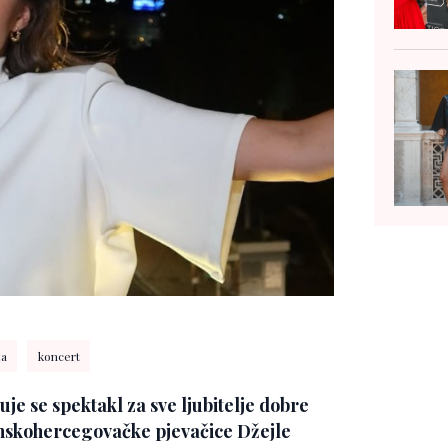
ža
koncert
uje se spektakl za sve ljubitelje dobre
nskohercegovačke pjevačice Džejle