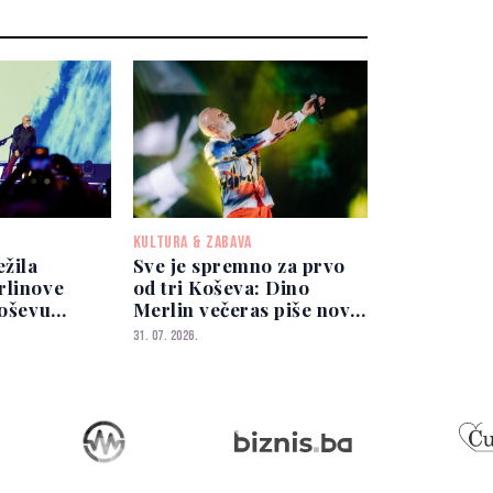
KULTURA & ZABAVA
ežila
Sve je spremno za prvo
rlinove
od tri Koševa: Dino
Koševu
Merlin večeras piše novu
im
historiju
31. 07. 2026.