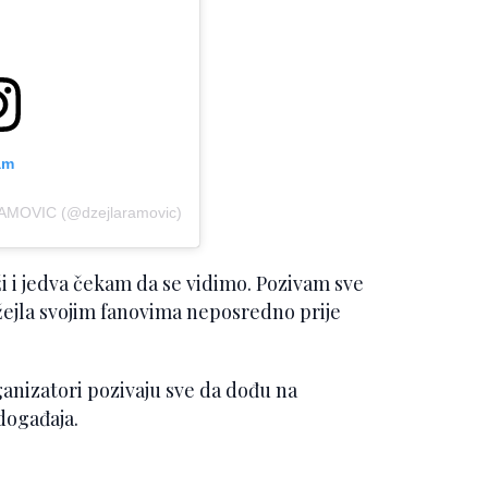
am
RAMOVIC (@dzejlaramovic)
dži i jedva čekam da se vidimo. Pozivam sve
Džejla svojim fanovima neposredno prije
ganizatori pozivaju sve da dođu na
događaja.