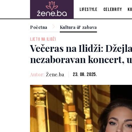
Lifestyle
Celebrity
Ku
Početna
Kultura & zabava
LJETO NA ILIDŽI
Večeras na Ilidži: Džej
nezaboravan koncert, u
Autor:
Žene.ba
23. 08. 2025.