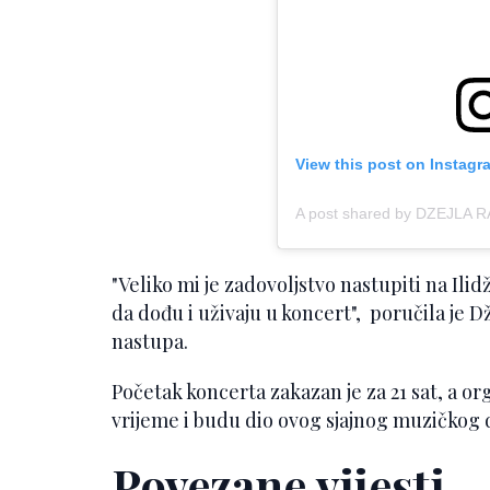
View this post on Instagr
A post shared by DZEJLA 
"Veliko mi je zadovoljstvo nastupiti na Ili
da dođu i uživaju u koncert", poručila je 
nastupa.
Početak koncerta zakazan je za 21 sat, a or
vrijeme i budu dio ovog sjajnog muzičkog 
Povezane vijesti