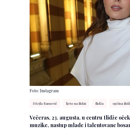
Foto: Instagram
Džejla Ramović
ljeto na ilidzi
Ilidža
općina ilid
Večeras, 23. augusta, u centru Ilidže oček
muzike, nastup mlade i talentovane bosa