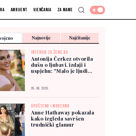
fra
Ambijent
Vjenčanja
Za mame
Najnovije
Najčitanije
vojeno
INTERVJU ZA ŽENE.BA
Antonija Čerkez otvorila
dušu o ljubavi, izdaji i
uspjehu: "Malo je ljudi
kojima možete vjerovati"
05. 08. 2026.
OPUŠTENO I MODERNO
Anne Hathaway pokazala
kako izgleda savršen
trudnički glamur