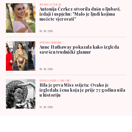
INTERVJU ZA ŽENE.BA
Antonija Čerkez otvorila dušu o ljubavi,
izdaji i uspjehu: "Malo je ljudi kojima
možete vjerovati"
05. 08. 2026.
OPUŠTENO I MODERNO
Anne Hathaway pokazala kako izgleda
savršen trudnički glamur
05. 08. 2026.
OSVOJILA KRUNU I 1.000 FUNTI
Bila je prva Miss svijeta: Ovako je
izgledala žena koja je prije 75 godina ušla
u historiju
07. 08. 2026.