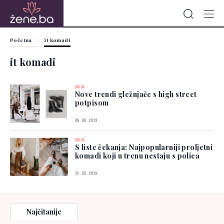
Početna
it komadi
it komadi
MODA
Nove trendi gležnjače s high street
potpisom
08. 08. 2019.
MODA
S liste čekanja: Najpopularniji proljetni
komadi koji u trenu nestaju s polica
22. 05. 2019.
Najčitanije