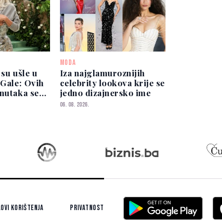
MODA
 su ušle u
Iza najglamuroznijih
 Gale: Ovih
celebrity lookova krije se
enutaka se
jedno dizajnersko ime
06. 08. 2026.
ovi korištenja
Privatnost