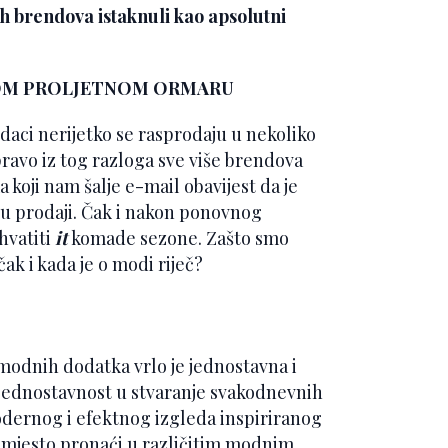
ih brendova istaknuli kao apsolutni
SVOM PROLJETNOM ORMARU
daci nerijetko se rasprodaju u nekoliko
pravo iz tog razloga sve više brendova
a koji nam šalje e-mail obavijest da je
u prodaji. Čak i nakon ponovnog
hvatiti
it
komade sezone. Zašto smo
ak i kada je o modi riječ?
 modnih dodatka vrlo je jednostavna i
si jednostavnost u stvaranje svakodnevnih
modernog i efektnog izgleda inspiriranog
 mjesto pronaći u različitim modnim