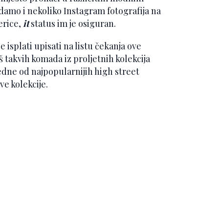
odamo i nekoliko Instagram fotografija na
erice,
it
status im je osiguran.
isplati upisati na listu čekanja ove
takvih komada iz proljetnih kolekcija
edne od najpopularnijih high street
e kolekcije.