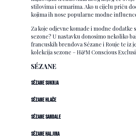
stilovima i ormarima. Ako u cijelu priču d
kojima ih nose popularne modne influenc
Za koje odjevne komade i modne dodatke se 
sezone? U nastavku donosimo nekoliko baš 
francuskih brendova Sézane i Rouje te iz j
kolekcija sezone – H&M Conscious Exclusiv
SÉZANE
Sézane suknja
Sézane hlače
Sézane sandale
Sézane haljina