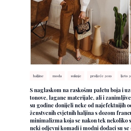
haljine
moda
suknje
proljeće 2019
ljeto 
S naglaskom na raskošnu paletu boja i uz
tonove, lagane materijale, ali i zanimljiv
su godine donijeli neke od najefektnijih
ženstvenih cvjetnih haljina s dozom fran
minimalizma koja se nakon tek nekoliko s
neki odjevni komadi i modni dodaci su s