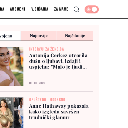
fra
Ambijent
Vjenčanja
Za mame
Najnovije
Najčitanije
vojeno
INTERVJU ZA ŽENE.BA
Antonija Čerkez otvorila
dušu o ljubavi, izdaji i
uspjehu: "Malo je ljudi
kojima možete vjerovati"
05. 08. 2026.
OPUŠTENO I MODERNO
Anne Hathaway pokazala
kako izgleda savršen
trudnički glamur