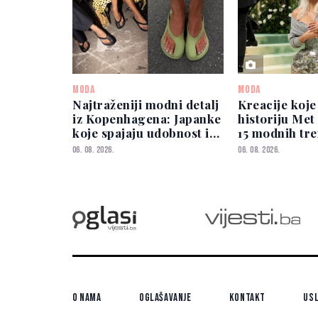
MODA
MODA
Najtraženiji modni detalj
Kreacije koje
iz Kopenhagena: Japanke
historiju Met
koje spajaju udobnost i
15 modnih tr
eleganciju
ne zaboravlja
06. 08. 2026.
06. 08. 2026.
O nama
Oglašavanje
Kontakt
Usl