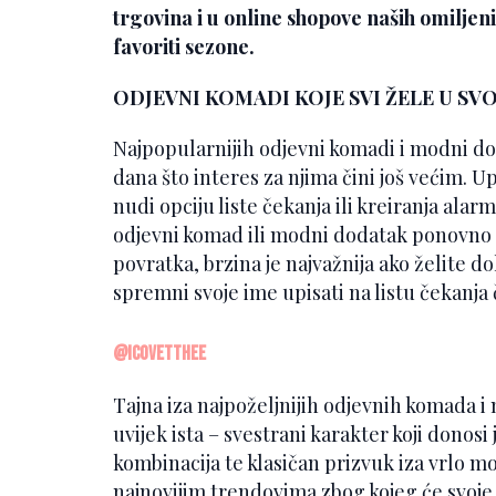
trgovina i u online shopove naših omiljen
favoriti sezone.
ODJEVNI KOMADI KOJE SVI ŽELE U 
Najpopularnijih odjevni komadi i modni do
dana što interes za njima čini još većim. U
nudi opciju liste čekanja ili kreiranja alarm
odjevni komad ili modni dodatak ponovno 
povratka, brzina je najvažnija ako želite do
spremni svoje ime upisati na listu čekanja č
@icovetthee
Tajna iza najpoželjnijih odjevnih komada i
uvijek ista – svestrani karakter koji dono
kombinacija te klasičan prizvuk iza vrlo 
najnovijim trendovima zbog kojeg će svoje