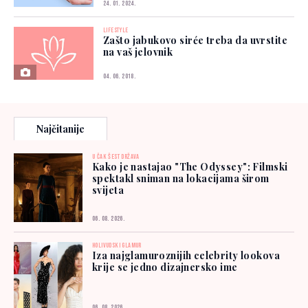
24. 01. 2024.
LIFESTYLE
Zašto jabukovo sirće treba da uvrstite
na vaš jelovnik
04. 06. 2018.
Najčitanije
U ČAK ŠEST DRŽAVA
Kako je nastajao "The Odyssey": Filmski
spektakl sniman na lokacijama širom
svijeta
06. 08. 2026.
HOLIVUDSKI GLAMUR
Iza najglamuroznijih celebrity lookova
krije se jedno dizajnersko ime
06. 08. 2026.