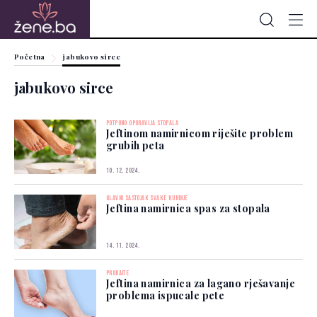
Početna
jabukovo sirce
jabukovo sirce
POTPUNO OPORAVLJA STOPALA
Jeftinom namirnicom riješite problem
grubih peta
10. 12. 2024.
GLAVNI SASTOJAK SVAKE KUHINJE
Jeftina namirnica spas za stopala
14. 11. 2024.
PROBAJTE
Jeftina namirnica za lagano rješavanje
problema ispucale pete