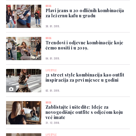
MODA
Plavi jeans u 20 odličnih kombinacija
za ležernu kafu u gradu
30. 01. 2019.
MODA
Trendovi i odjevne kombinacije koje
ćemo nositi i u 2019.
04. 01. 2019.
LIFESTYLE
31 street style kombinacija kao outfit
inspiracija za prvi mjesec u godini
02. 01. 2019.
MODA
Zablistajte i uštedite: Ideje za
novogodišnje outfite s odjećom koju
već imate
31. 12. 2018.
LIFESTYLE