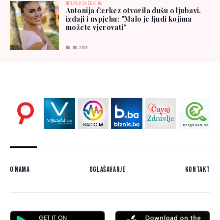
INTERVJU ZA ŽENE.BA
Antonija Čerkez otvorila dušu o ljubavi,
izdaji i uspjehu: "Malo je ljudi kojima
možete vjerovati"
05. 08. 2026.
O nama
Oglašavanje
Kontakt