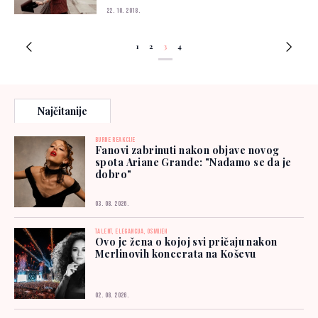
22. 10. 2018.
1
2
3
4
Najčitanije
BURNE REAKCIJE
Fanovi zabrinuti nakon objave novog
spota Ariane Grande: "Nadamo se da je
dobro"
03. 08. 2026.
TALENT, ELEGANCIJA, OSMIJEH
Ovo je žena o kojoj svi pričaju nakon
Merlinovih koncerata na Koševu
02. 08. 2026.