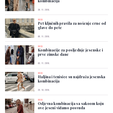
kombinacija
26. 11. 2018.
MODA
Pet ključnih pravila za nošenje crne od
glave do pete
09. 11. 2018.
MODA
Kombinacije za posljednje jesenske i
prve zimske dane
03. 11. 2018.
MODA
Haljina i tenisice su najdraža jesenska
kombinacija
29. 10. 2018.
MODA
Odjevna kombinacija sa sakoom koju
ove jeseni viđamo posvuda