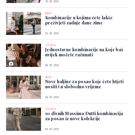
18. 02. 2019.
MODA
Kombinacije u kojima ćete lakše
preživjeti zadnje dane zime
15. 02. 2019.
LIFESTYLE
Jednostavne kombinacije na koje baš
uvijek možete računati
06. 02. 2019.
MODA
Nove haljine za posao koje ćete htjeti
nositi i u slobodno vrijeme
04. 02. 2019.
LIFESTYLE
10 divnih Massimo Dutti kombinacija
za posao iz nove kolekcije
04. 02. 2019.