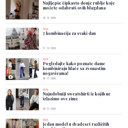
Najljepše čipkasto donje rublje koje
možete odabrati ovih blagdana
18. 12. 2018.
MODA
7 kombinacija za svaki dan
17. 12. 2018.
MODA
Pogledajte kako poznate dame
kombiniraju hlače sa zvonastim
nogavicama!
30. 11. 2018.
MODA
Najudobniji sweatshirti iz kojih ne
izlazimo ove zime
28. 11. 2018.
MODA
Jedan model u dvadeset različitih