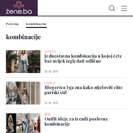
Početna
kombinacije
kombinacije
LIFESTYLE
Jednostavna kombinacija u kojoj ćete
baš uvijek izgledati odlično
20. 02. 2019.
LIFESTYLE
Blogerica Iga zna kako utjeloviti chic
pariški stil
18. 02. 2019.
MODA
Outfit ideje za trendi poslovne
kombinacije