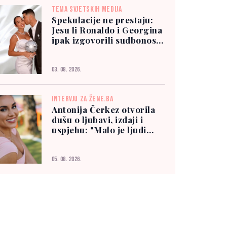
TEMA SVJETSKIH MEDIJA
Spekulacije ne prestaju:
Jesu li Ronaldo i Georgina
ipak izgovorili sudbonosno
"da"?
03. 08. 2026.
INTERVJU ZA ŽENE.BA
Antonija Čerkez otvorila
dušu o ljubavi, izdaji i
uspjehu: "Malo je ljudi
kojima možete vjerovati"
05. 08. 2026.