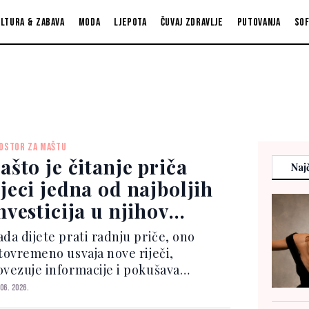
ltura & zabava
Moda
Ljepota
Čuvaj zdravlje
Putovanja
So
OSTOR ZA MAŠTU
ašto je čitanje priča
Najč
jeci jedna od najboljih
nvesticija u njihov
azvoj?
ada dijete prati radnju priče, ono
stovremeno usvaja nove riječi,
ovezuje informacije i pokušava
azumjeti postupke likova. Na taj način
 06. 2026.
zvija sposobnost zaključivanja i bolje