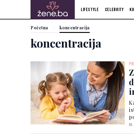
Lifestyle
Celebrity
Ku
Početna
koncentracija
koncentracija
PR
Z
d
i
r
K
i
p
r
03.
ra