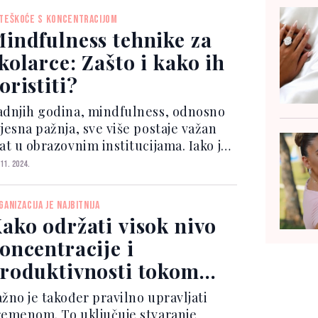
azumijeva odnose među ljudima i
TEŠKOĆE S KONCENTRACIJOM
ogađajima. Posebnu vrije...
indfulness tehnike za
kolarce: Zašto i kako ih
oristiti?
adnjih godina, mindfulness, odnosno
jesna pažnja, sve više postaje važan
at u obrazovnim institucijama. Iako je
ehnika mindfulnessa već popularna
 11. 2024.
iljem svijeta, Hrvatska polako
rihvaća njegovu primjenu u školama.
GANIZACIJA JE NAJBITNIJA
eke škole već prim...
ako održati visok nivo
oncentracije i
roduktivnosti tokom
ijelog radnog dana
ažno je također pravilno upravljati
remenom. To uključuje stvaranje