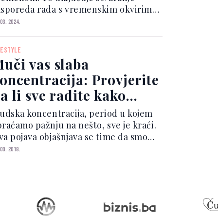
asporeda rada s vremenskim okvirima
 svaki zadatak ili aktivnost, uz
 03. 2024.
važavanje vremena za odmor i pauze.
edovne kratke stanke omogućuju
FESTYLE
ozgu da se odmori i obnovi,...
uči vas slaba
oncentracija: Provjerite
a li sve radite kako
reba
judska koncentracija, period u kojem
braćamo pažnju na nešto, sve je kraći.
va pojava objašnjava se time da smo
bog interneta i digitalnih uređaja
 09. 2018.
vikli na brze informacije. Evo
ekoliko načina da se bolje
ncentrišete: 1. Pripremit...