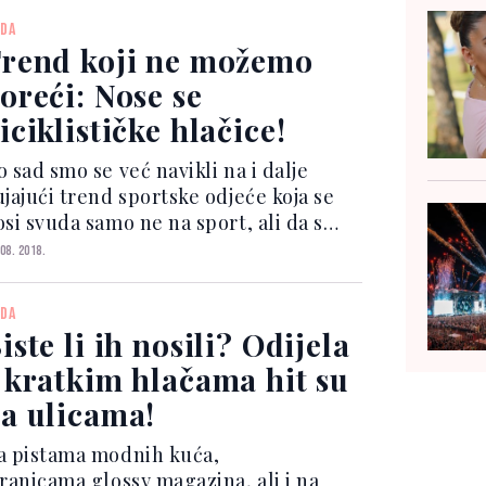
upaćeg kostima za sve one dane koje
DA
mo provesti izlež...
rend koji ne možemo
oreći: Nose se
iciklističke hlačice!
 sad smo se već navikli na i dalje
ujajući trend sportske odjeće koja se
osi svuda samo ne na sport, ali da smo
ekivali da će biciklističke hlačice,
 08. 2018.
opularne bicke, biti nešto što će
ostati in, zaista nismo. U suprotno su
DA
s uvjeri...
iste li ih nosili? Odijela
 kratkim hlačama hit su
a ulicama!
a pistama modnih kuća,
tranicama glossy magazina, ali i na