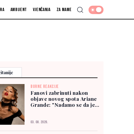
fra
Ambijent
Vjenčanja
Za mame
itanije
BURNE REAKCIJE
Fanovi zabrinuti nakon
objave novog spota Ariane
Grande: "Nadamo se da je
dobro"
03. 08. 2026.