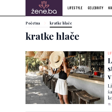
Lifestyle
Celebrity
Ku
Početna
kratke hlače
kratke hlače
LI
L
s
v
L
š
ko
ha
19.
v