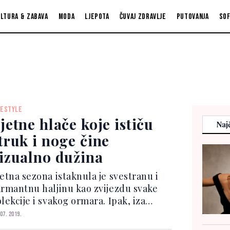
ltura & zabava
Moda
Ljepota
Čuvaj zdravlje
Putovanja
So
FESTYLE
jetne hlače koje ističu
Najč
truk i noge čine
izualno dužina
jetna sezona istaknula je svestranu i
armantnu haljinu kao zvijezdu svake
lekcije i svakog ormara. Ipak, iza
ljina koje ćemo nositi od jutra do
 07. 2019.
ečeri i uz dodatak nezaobilaznog