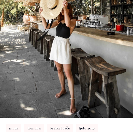
moda
trendovi
kratke hlače
ljeto 2019