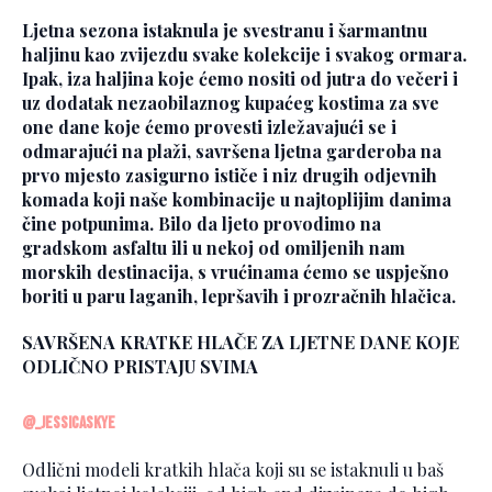
Ljetna sezona istaknula je svestranu i šarmantnu
haljinu kao zvijezdu svake kolekcije i svakog ormara.
Ipak, iza haljina koje ćemo nositi od jutra do večeri i
uz dodatak nezaobilaznog kupaćeg kostima za sve
one dane koje ćemo provesti izležavajući se i
odmarajući na plaži, savršena ljetna garderoba na
prvo mjesto zasigurno ističe i niz drugih odjevnih
komada koji naše kombinacije u najtoplijim danima
čine potpunima. Bilo da ljeto provodimo na
gradskom asfaltu ili u nekoj od omiljenih nam
morskih destinacija, s vrućinama ćemo se uspješno
boriti u paru laganih, lepršavih i prozračnih hlačica.
SAVRŠENA KRATKE HLAČE ZA LJETNE DANE KOJE
ODLIČNO PRISTAJU SVIMA
@_jessicaskye
Odlični modeli kratkih hlača koji su se istaknuli u baš