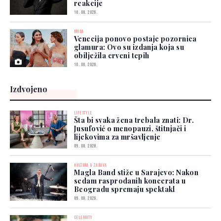
reakcije
10. 08. 2026.
MODA
Venecija ponovo postaje pozornica
glamura: Ovo su izdanja koja su
obilježila crveni tepih
10. 08. 2026.
Izdvojeno
LIFESTYLE
Šta bi svaka žena trebala znati: Dr.
Jusufović o menopauzi, štitnjači i
lijekovima za mršavljenje
09. 08. 2026.
KULTURA & ZABAVA
Magla Band stiže u Sarajevo: Nakon
sedam rasprodanih koncerata u
Beogradu spremaju spektakl
09. 08. 2026.
CELEBRITY