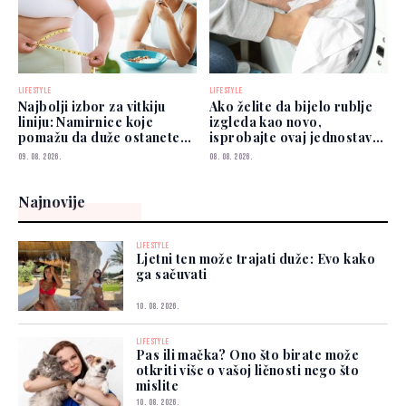
LIFESTYLE
LIFESTYLE
Najbolji izbor za vitkiju
Ako želite da bijelo rublje
liniju: Namirnice koje
izgleda kao novo,
pomažu da duže ostanete
isprobajte ovaj jednostavan
siti
savjet
09. 08. 2026.
08. 08. 2026.
Najnovije
LIFESTYLE
Ljetni ten može trajati duže: Evo kako
ga sačuvati
10. 08. 2026.
LIFESTYLE
Pas ili mačka? Ono što birate može
otkriti više o vašoj ličnosti nego što
mislite
10. 08. 2026.