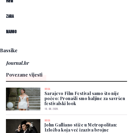
H&M
Zara
Mango
Bassike
Journal.hr
Povezane vijesti
MODA
Sarajevo Film Festival samo što nije
počeo: Pronašli smo haljine za savršen
festivalski look
10. 08. 2026.
MODA
John Galliano stiže u Metropolitan:
Izložba koja već izaziva brojne