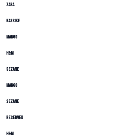
Zara
Bassike
Mango
H&M
Sezane
Mango
Sezane
Reserved
H&M