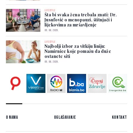
LIFESTYLE
Šta bi svaka žena trebala znati: Dr.
Jusufović o menopauzi, štitnjači i
lijekovima za mršavljenje
09. 08. 2026.
LIFESTYLE
Najbolji izbor za vitkiju liniju:
Namirnice koje pomažu da duže
ostanete siti
09. 08. 2026.
O nama
Oglašavanje
Kontakt