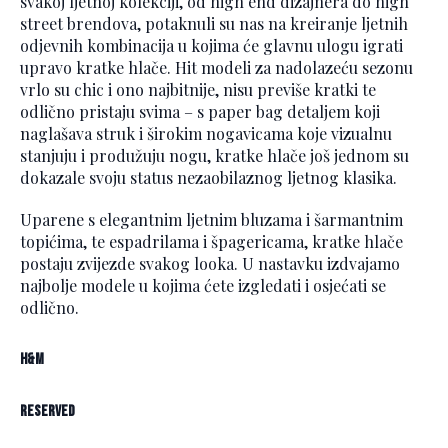
svakoj ljetnoj kolekciji, od high end dizajnera do high
street brendova, potaknuli su nas na kreiranje ljetnih
odjevnih kombinacija u kojima će glavnu ulogu igrati
upravo kratke hlače. Hit modeli za nadolazeću sezonu
vrlo su chic i ono najbitnije, nisu previše kratki te
odlično pristaju svima – s paper bag detaljem koji
naglašava struk i širokim nogavicama koje vizualnu
stanjuju i produžuju nogu, kratke hlače još jednom su
dokazale svoju status nezaobilaznog ljetnog klasika.
Uparene s elegantnim ljetnim bluzama i šarmantnim
topićima, te espadrilama i špagericama, kratke hlače
postaju zvijezde svakog looka. U nastavku izdvajamo
najbolje modele u kojima ćete izgledati i osjećati se
odlično.
H&M
Reserved