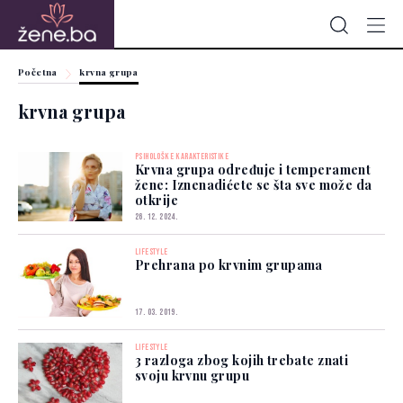
Početna
krvna grupa
krvna grupa
PSIHOLOŠKE KARAKTERISTIKE
Krvna grupa određuje i temperament
žene: Iznenadićete se šta sve može da
otkrije
26. 12. 2024.
LIFESTYLE
Prehrana po krvnim grupama
17. 03. 2019.
LIFESTYLE
3 razloga zbog kojih trebate znati
svoju krvnu grupu