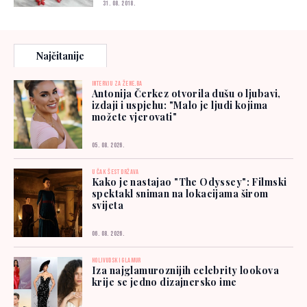
31. 08. 2018.
Najčitanije
INTERVJU ZA ŽENE.BA
Antonija Čerkez otvorila dušu o ljubavi,
izdaji i uspjehu: "Malo je ljudi kojima
možete vjerovati"
05. 08. 2026.
U ČAK ŠEST DRŽAVA
Kako je nastajao "The Odyssey": Filmski
spektakl sniman na lokacijama širom
svijeta
06. 08. 2026.
HOLIVUDSKI GLAMUR
Iza najglamuroznijih celebrity lookova
krije se jedno dizajnersko ime