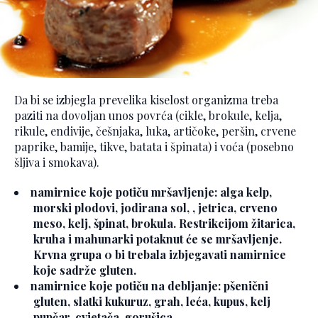
Da bi se izbjegla prevelika kiselost organizma treba
paziti na dovoljan unos povrća (cikle, brokule, kelja,
rikule, endivije, češnjaka, luka, artičoke, peršin, crvene
paprike, bamije, tikve, batata i špinata) i voća (posebno
šljiva i smokava).
namirnice koje potiču mršavljenje: alga kelp,
morski plodovi, jodirana sol, , jetrica, crveno
meso, kelj, špinat, brokula. Restrikcijom žitarica,
kruha i mahunarki potaknut će se mršavljenje.
Krvna grupa 0 bi trebala izbjegavati namirnice
koje sadrže gluten.
namirnice koje potiču na debljanje: pšenični
gluten, slatki kukuruz, grah, leća, kupus, kelj
pupčar, cvjetača, gorušica.