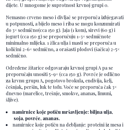
dijete. U mnogome je suprotnost krvnoj grupi 0.
Nemasno crveno meso i divljač se preporuča izbjegavati
u potpunosti, a bijelo meso i riba se mogu konzumirati
do 3× sedmično(cca 150 g). Jaja (1 kom), sirevi (60 g) i
jogurt (cca 150 g) se preporučuju 1-3× sedmičnote
minimalno mlijeka. 1 žlica ulja i masti se preporuča u
količini 2-6× sedmično, a orašasti plodovi (šačica) 2-5×
sedmično.
Određene žitarice odgovaraju krvnoj grupi A pa se
preporučaju unositi 5-9× (cca 150 g). Povrće je odlično
za krvnu grupu A, pogotovo brokula, endivija, kelj,
češnjak, peršin, luk te tofu. Voće se preporuča čak 3×
dnevno (marelice, trešnje, smokve, ananas, limuni,
šljive).
namirnice koje potiču mršavljenje: biljna ulja,
soja, povrće, ananas.
namirnice koje potiču na debljanje: proteini iz mesa i