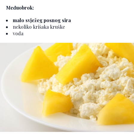
Međuobrok:
malo svježeg posnog sira
nekoliko krišaka kruške
voda