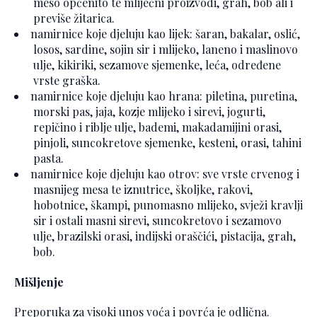
meso općenito te mliječni proizvodi, grah, bob ali i
previše žitarica.
namirnice koje djeluju kao lijek: šaran, bakalar, oslić,
losos, sardine, sojin sir i mlijeko, laneno i maslinovo
ulje, kikiriki, sezamove sjemenke, leća, određene
vrste graška.
namirnice koje djeluju kao hrana: piletina, puretina,
morski pas, jaja, kozje mlijeko i sirevi, jogurti,
repičino i riblje ulje, bademi, makadamijini orasi,
pinjoli, suncokretove sjemenke, kesteni, orasi, tahini
pasta.
namirnice koje djeluju kao otrov: sve vrste crvenog i
masnijeg mesa te iznutrice, školjke, rakovi,
hobotnice, škampi, punomasno mlijeko, svježi kravlji
sir i ostali masni sirevi, suncokretovo i sezamovo
ulje, brazilski orasi, indijski oraščići, pistacija, grah,
bob.
Mišljenje
Preporuka za visoki unos voća i povrća je odlična.