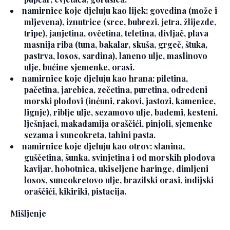
namirnice koje djeluju kao lijek: govedina (može i
mljevena), iznutrice (srce, bubrezi, jetra, žlijezde,
tripe), janjetina, ovčetina, teletina, divljač, plava
masnija riba (tuna, bakalar, skuša, grgeč, štuka,
pastrva, losos, sardina), laneno ulje, maslinovo
ulje, bućine sjemenke, orasi.
namirnice koje djeluju kao hrana: piletina,
pačetina, jarebica, zečetina, puretina, određeni
morski plodovi (inćuni, rakovi, jastozi, kamenice,
lignje), riblje ulje, sezamovo ulje, bademi, kesteni,
lješnjaci, makadamija oraščići, pinjoli, sjemenke
sezama i suncokreta, tahini pasta.
namirnice koje djeluju kao otrov: slanina,
guščetina, šunka, svinjetina i od morskih plodova
kavijar, hobotnica, ukiseljene haringe, dimljeni
losos, suncokretovo ulje, brazilski orasi, indijski
oraščići, kikiriki, pistacija.
Mišljenje