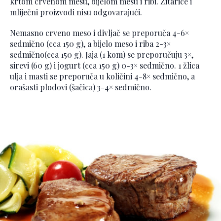
krtom crvenom mesu, bijelom mesu i ribi. Žitarice i
mliječni proizvodi nisu odgovarajući.
Nemasno crveno meso i divljač se preporuča 4-6×
sedmično (cca 150 g), a bijelo meso i riba 2-3×
sedmično(cca 150 g). Jaja (1 kom) se preporučuju 3×,
sirevi (60 g) i jogurt (cca 150 g) 0-3× sedmično. 1 žlica
ulja i masti se preporuča u količini 4-8× sedmično, a
orašasti plodovi (šačica) 3-4× sedmično.