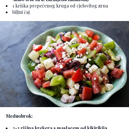
1 kriška prepečenog kruga od cjelovitog zrna
biljni čaj
Međuobrok:
2-3 rižina krekera s maslacem od kikirikija