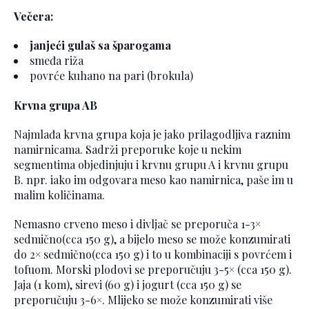
Večera:
janjeći gulaš sa šparogama
smeđa riža
povrće kuhano na pari (brokula)
Krvna grupa AB
Najmlađa krvna grupa koja je jako prilagodljiva raznim
namirnicama. Sadrži preporuke koje u nekim
segmentima objedinjuju i krvnu grupu A i krvnu grupu
B. npr. iako im odgovara meso kao namirnica, paše im u
malim količinama.
Nemasno crveno meso i divljač se preporuča 1-3×
sedmično(cca 150 g), a bijelo meso se može konzumirati
do 2× sedmično(cca 150 g) i to u kombinaciji s povrćem i
tofuom. Morski plodovi se preporučuju 3-5× (cca 150 g).
Jaja (1 kom), sirevi (60 g) i jogurt (cca 150 g) se
preporučuju 3-6×. Mlijeko se može konzumirati više