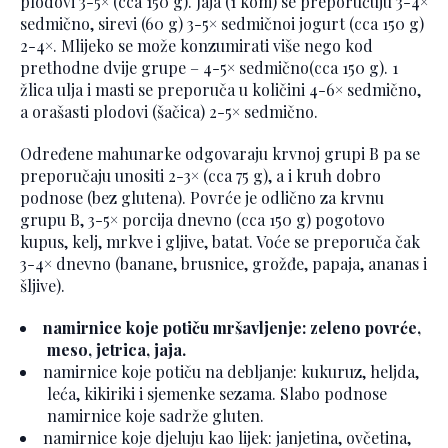
plodovi 3-5× (cca 150 g). Jaja (1 kom) se preporučuju 3-4×
sedmično, sirevi (60 g) 3-5× sedmičnoi jogurt (cca 150 g)
2-4×. Mlijeko se može konzumirati više nego kod
prethodne dvije grupe – 4-5× sedmično(cca 150 g). 1
žlica ulja i masti se preporuča u količini 4-6× sedmično,
a orašasti plodovi (šačica) 2-5× sedmično.
Određene mahunarke odgovaraju krvnoj grupi B pa se
preporučaju unositi 2-3× (cca 75 g), a i kruh dobro
podnose (bez glutena). Povrće je odlično za krvnu
grupu B, 3-5× porcija dnevno (cca 150 g) pogotovo
kupus, kelj, mrkve i gljive, batat. Voće se preporuča čak
3-4× dnevno (banane, brusnice, grožđe, papaja, ananas i
šljive).
namirnice koje potiču mršavljenje: zeleno povrće,
meso, jetrica, jaja.
namirnice koje potiču na debljanje: kukuruz, heljda,
leća, kikiriki i sjemenke sezama. Slabo podnose
namirnice koje sadrže gluten.
namirnice koje djeluju kao lijek: janjetina, ovčetina,