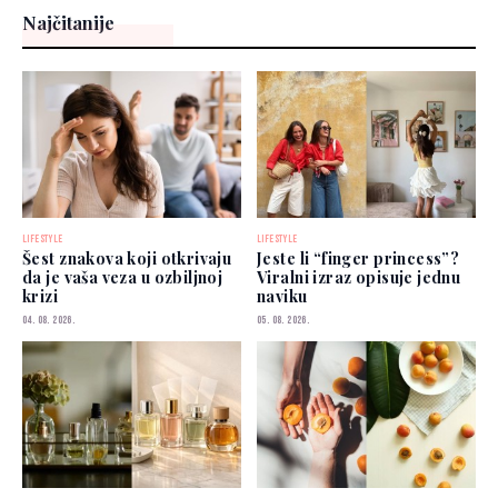
Najčitanije
LIFESTYLE
LIFESTYLE
Šest znakova koji otkrivaju
Jeste li “finger princess”?
da je vaša veza u ozbiljnoj
Viralni izraz opisuje jednu
krizi
naviku
04. 08. 2026.
05. 08. 2026.