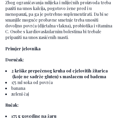
Zbog ograničavanja mlijeka i mliječnih proizvoda treba
paziti na unos kalcija, pogotovo žene pred i u
menopauzi, pa ga je potrebno suplementirati. Da bi se
smanjile moguće probavne smetnje treba unositi
dovoljno povrća (dijetalna vlakna), probiotika i vitamina
C. Osobe s kardiovaskularnim bolestima bi trebale
pripaziti na unos zasićenih masti.
Primjer jelovnika
Doručak:
2 kriške prepečenog kruha od cjelovitih žitarica
(koje ne sadrže gluten) s maslacem od badema
175 ml soka od povrća
banana
zeleni čaj
Ručak:
175 g govedine na žaru