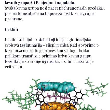
krvnih grupa A i B, ujedno i najmlađa.
Svaka krvna grupa nosi nacrt prehrane naših predaka i
prema tome utječe na tu povezanost krvne grupe i
prehrane.
Lektini
Lektini su biljni proteini koji imaju aglutinacijska
svojstva (aglutinacija – sljepljivanje). Kad govorimo o
krvnim zrncima to je proces koji se događa ako
prilikom transfuzije primimo krivu krvnu grupu.
Rezultat je stvaranje ugrušaka, a zatim i razaranje
eritrocita.