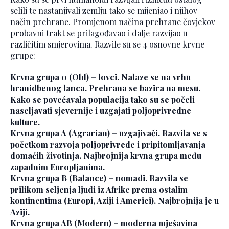
selili te nastanjivali zemlju tako se mijenjao i njihov
način prehrane. Promjenom načina prehrane čovjekov
probavni trakt se prilagođavao i dalje razvijao u
različitim smjerovima. Razvile su se 4 osnovne krvne
grupe:
Krvna grupa 0 (Old) – lovci. Nalaze se na vrhu
hranidbenog lanca. Prehrana se bazira na mesu.
Kako se povećavala populacija tako su se počeli
naseljavati sjevernije i uzgajati poljoprivredne
kulture.
Krvna grupa A (Agrarian) – uzgajivači. Razvila se s
početkom razvoja poljoprivrede i pripitomljavanja
domaćih životinja. Najbrojnija krvna grupa među
zapadnim Europljanima.
Krvna grupa B (Balance) – nomadi. Razvila se
prilikom seljenja ljudi iz Afrike prema ostalim
kontinentima (Europi, Aziji i Americi). Najbrojnija je u
Aziji.
Krvna grupa AB (Modern) – moderna mješavina