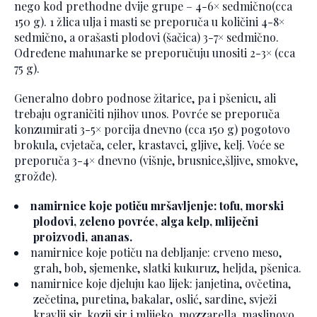
nego kod prethodne dvije grupe – 4-6× sedmično(cca
150 g). 1 žlica ulja i masti se preporuča u količini 4-8×
sedmično, a orašasti plodovi (šačica) 3-7× sedmično.
Određene mahunarke se preporučuju unositi 2-3× (cca
75 g).
Generalno dobro podnose žitarice, pa i pšenicu, ali
trebaju ograničiti njihov unos. Povrće se preporuča
konzumirati 3-5× porcija dnevno (cca 150 g) pogotovo
brokula, cvjetača, celer, krastavci, gljive, kelj. Voće se
preporuča 3-4× dnevno (višnje, brusnice,šljive, smokve,
grožđe).
namirnice koje potiču mršavljenje: tofu, morski
plodovi, zeleno povrće, alga kelp, mliječni
proizvodi, ananas.
namirnice koje potiču na debljanje: crveno meso,
grah, bob, sjemenke, slatki kukuruz, heljda, pšenica.
namirnice koje djeluju kao lijek: janjetina, ovčetina,
zečetina, puretina, bakalar, oslić, sardine, svježi
kravlji sir, kozji sir i mlijeko, mozzarella, maslinovo