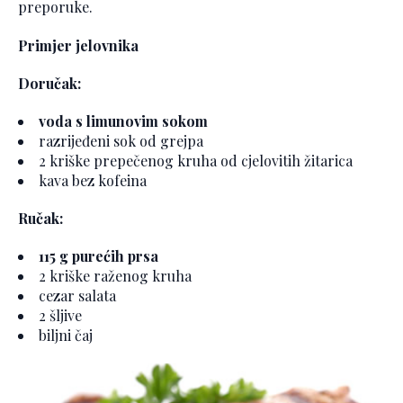
preporuke.
Primjer jelovnika
Doručak:
voda s limunovim sokom
razrijeđeni sok od grejpa
2 kriške prepečenog kruha od cjelovitih žitarica
kava bez kofeina
Ručak:
115 g purećih prsa
2 kriške raženog kruha
cezar salata
2 šljive
biljni čaj