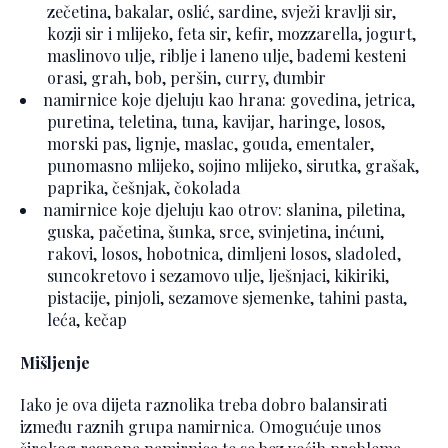
zečetina, bakalar, oslić, sardine, svježi kravlji sir,
kozji sir i mlijeko, feta sir, kefir, mozzarella, jogurt,
maslinovo ulje, riblje i laneno ulje, bademi kesteni
orasi, grah, bob, peršin, curry, đumbir
namirnice koje djeluju kao hrana: govedina, jetrica,
puretina, teletina, tuna, kavijar, haringe, losos,
morski pas, lignje, maslac, gouda, ementaler,
punomasno mlijeko, sojino mlijeko, sirutka, grašak,
paprika, češnjak, čokolada
namirnice koje djeluju kao otrov: slanina, piletina,
guska, pačetina, šunka, srce, svinjetina, inćuni,
rakovi, losos, hobotnica, dimljeni losos, sladoled,
suncokretovo i sezamovo ulje, lješnjaci, kikiriki,
pistacije, pinjoli, sezamove sjemenke, tahini pasta,
leća, kečap
Mišljenje
Iako je ova dijeta raznolika treba dobro balansirati
između raznih grupa namirnica. Omogućuje unos