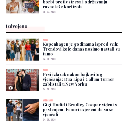
borbi protiv stresa i održavanju
ravnoteže kortizola
20. 07. 2026.
Izdvojeno
MODA
Kopenhagen je godinama ispred svih:
Trendovi koje danas nosimo nastali su
tamo
04. 08. 2026.
MODA
Prvi izlazak nakon bajkovitog
vjenčanja: Dua Lipa i Callum Turner
zablistali u New Yorku
04. 08. 2026.
VJENČANJA
Gigi Hadid i Bradley Cooper viđeni s
prstenjem: Fanovi uvjereni da su se
vjenčali
04. 08. 2026.