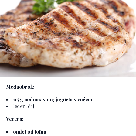
Međuobrok:
115 g malomasnog jogurta s voćem
ledeni čaj
Večera:
omlet od tofua