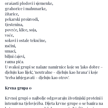
orašasti plodovi i sjemenke,
grahorice i mahunarke,
žitarice,
pekarski proizvodi,
tjestenina,
povrće, klice, soja,
voće,
sokovi i ostale tekućine,
začini,
umaci,
biljni čajevi,
razna pića.
U svakoj grupi se nalaze namirnice koje su 'jako dobre –
djeluju kao lijek', 'neutralne – djeluju kao hrana' i koje
'treba izbjegavati – djeluju kao otrov'.
Krvna grupa 0
Krvnoj grupi 0 najbolje odgovaraju životinjski proteini i
intenzivna tjelovježba. Dijeta krvne grupe 0 se bazira na