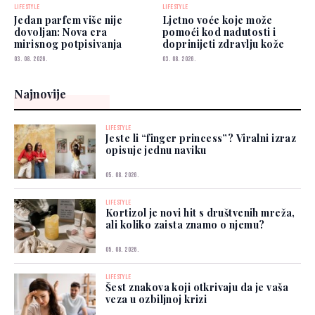
LIFESTYLE
LIFESTYLE
Jedan parfem više nije
Ljetno voće koje može
dovoljan: Nova era
pomoći kod nadutosti i
mirisnog potpisivanja
doprinijeti zdravlju kože
03. 08. 2026.
03. 08. 2026.
Najnovije
LIFESTYLE
Jeste li “finger princess”? Viralni izraz
opisuje jednu naviku
05. 08. 2026.
LIFESTYLE
Kortizol je novi hit s društvenih mreža,
ali koliko zaista znamo o njemu?
05. 08. 2026.
LIFESTYLE
Šest znakova koji otkrivaju da je vaša
veza u ozbiljnoj krizi