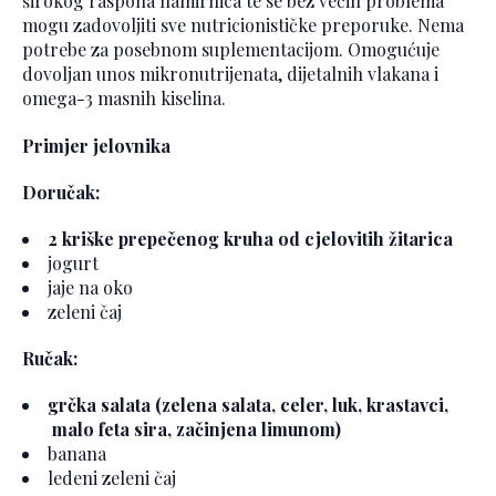
širokog raspona namirnica te se bez većih problema
mogu zadovoljiti sve nutricionističke preporuke. Nema
potrebe za posebnom suplementacijom. Omogućuje
dovoljan unos mikronutrijenata, dijetalnih vlakana i
omega-3 masnih kiselina.
Primjer jelovnika
Doručak:
2 kriške prepečenog kruha od cjelovitih žitarica
jogurt
jaje na oko
zeleni čaj
Ručak:
grčka salata (zelena salata, celer, luk, krastavci,
malo feta sira, začinjena limunom)
banana
ledeni zeleni čaj