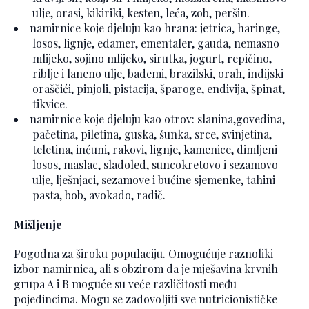
ulje, orasi, kikiriki, kesten, leća, zob, peršin.
namirnice koje djeluju kao hrana: jetrica, haringe,
losos, lignje, edamer, ementaler, gauda, nemasno
mlijeko, sojino mlijeko, sirutka, jogurt, repičino,
riblje i laneno ulje, bademi, brazilski, orah, indijski
oraščići, pinjoli, pistacija, šparoge, endivija, špinat,
tikvice.
namirnice koje djeluju kao otrov: slanina,govedina,
pačetina, piletina, guska, šunka, srce, svinjetina,
teletina, inćuni, rakovi, lignje, kamenice, dimljeni
losos, maslac, sladoled, suncokretovo i sezamovo
ulje, lješnjaci, sezamove i bućine sjemenke, tahini
pasta, bob, avokado, radič.
Mišljenje
Pogodna za široku populaciju. Omogućuje raznoliki
izbor namirnica, ali s obzirom da je mješavina krvnih
grupa A i B moguće su veće različitosti među
pojedincima. Mogu se zadovoljiti sve nutricionističke