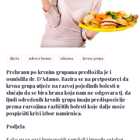
dijeta
zdrava hrana
ishrana
krvna grupa
Prehranu po krvnim grupama predložila je i
osmislila dr. D'Adamo. Bazira se na pretpostavci da
krvna grupa utječe na razvoj pojedinih bolesti u
slučaju da se bira hrana koja nam ne odgovara tj. da
ljudi određenih krvnih grupa imaju predispozicije
prema razvojima različitih bolesti koje dalje može
pospješiti krivi izbor namirnica.
Podjela
Kako su se prvi humanoidi razvijali i između ostalog