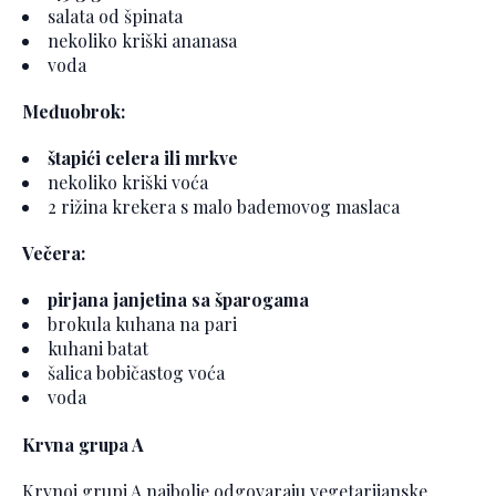
salata od špinata
nekoliko kriški ananasa
voda
Međuobrok:
štapići celera ili mrkve
nekoliko kriški voća
2 rižina krekera s malo bademovog maslaca
Večera:
pirjana janjetina sa šparogama
brokula kuhana na pari
kuhani batat
šalica bobičastog voća
voda
Krvna grupa A
Krvnoj grupi A najbolje odgovaraju vegetarijanske