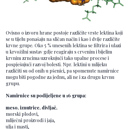
Ovisno o izvoru hrane postoje različite vrste lektina koji
se u tijelu ponašaju na sličan način i kao i dvije različite
krvne grupe. Oko 5 % unesenih lektina se filtrira i ulazi
u krvožilni sustav gdje reagiraju s crvenim i bijelim
krvnim zrncima uzrokujući tako upalne procese i
pospješujući razvoj bolesti. Npr. lektini u mlijeku
različiti su od onih u pšenici, pa spomenute namirnice
mogu biti pogodne za jednu, ali ne i za drugu krvnu
grupu.
Namirnice su podijeljene u 16 grupa:
meso, iznutrice, divljač,
morski plodovi,
mliječni proizvodi i jaja,
ulja i masti,