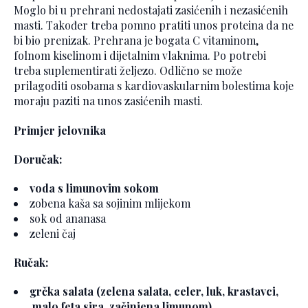
Moglo bi u prehrani nedostajati zasićenih i nezasićenih
masti. Također treba pomno pratiti unos proteina da ne
bi bio prenizak. Prehrana je bogata C vitaminom,
folnom kiselinom i dijetalnim vlaknima. Po potrebi
treba suplementirati željezo. Odlično se može
prilagoditi osobama s kardiovaskularnim bolestima koje
moraju paziti na unos zasićenih masti.
Primjer jelovnika
Doručak:
voda s limunovim sokom
zobena kaša sa sojinim mlijekom
sok od ananasa
zeleni čaj
Ručak:
grčka salata (zelena salata, celer, luk, krastavci,
malo feta sira, začinjena limunom)