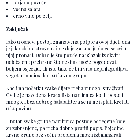
pirjano povrće
voćna salata
crno vino po želji
Zaključak
Iako u osnovi postoji znanstvena potpora ovoj dijeti ona
je jako slabo istražena i ne daje garanciju da će se svi u
njoj pronaći. Dobro je što potiče na izlazak iz okvira
uobičajene prehrane što nekima može pogodovati
boljem osjećaju, ali isto tako će biti vrlo neprilagodljiva
vegetarijancima koji su krvna grupa 0.
Kao i na početku svake dijete treba mnogo istraživati.
Ovdje je navedena kraća lista namirnica kojih postoji
mnogo, i bez dobrog šalabahtera se ni ne isplati kretati
u kupovinu.
Unutar svake grupe namirnica postoje određene koje
su zabranjene, pa treba dobro pratiti popis. Pojedine
krvne grupe bez većih problema mogu izbalansirati