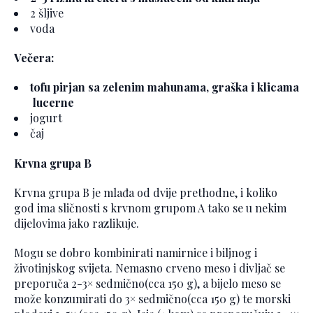
2 šljive
voda
Večera:
tofu pirjan sa zelenim mahunama, graška i klicama
lucerne
jogurt
čaj
Krvna grupa B
Krvna grupa B je mlađa od dvije prethodne, i koliko
god ima sličnosti s krvnom grupom A tako se u nekim
dijelovima jako razlikuje.
Mogu se dobro kombinirati namirnice i biljnog i
životinjskog svijeta. Nemasno crveno meso i divljač se
preporuča 2-3× sedmično(cca 150 g), a bijelo meso se
može konzumirati do 3× sedmično(cca 150 g) te morski