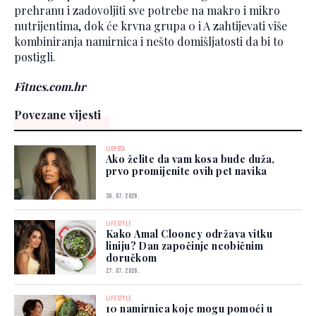
prehranu i zadovoljiti sve potrebe na makro i mikro
nutrijentima, dok će krvna grupa 0 i A zahtijevati više
kombiniranja namirnica i nešto domišljatosti da bi to
postigli.
Fitnes.com.hr
Povezane vijesti
LJEPOTA
Ako želite da vam kosa bude duža,
prvo promijenite ovih pet navika
30. 07. 2026.
LIFESTYLE
Kako Amal Clooney održava vitku
liniju? Dan započinje neobičnim
doručkom
27. 07. 2026.
LIFESTYLE
10 namirnica koje mogu pomoći u