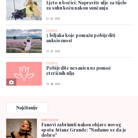
Ljeto u bočici: Napravite ulje za tijelo
za suhu kožu nakon sunčanja
27. 07. 2018.
LIFESTYLE
5 biljaka koje pomažu pobijediti
anksioznost
12. 07. 2018.
LIFESTYLE
Pobijedite nesanicu uz pomoć
eteričnih ulja
18. 06. 2018.
Najčitanije
BURNE REAKCIJE
Fanovi zabrinuti nakon objave novog
spota Ariane Grande: "Nadamo se da je
dobro"