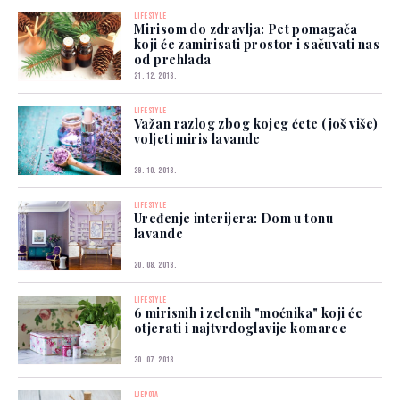
LIFESTYLE
Mirisom do zdravlja: Pet pomagača
koji će zamirisati prostor i sačuvati nas
od prehlada
21. 12. 2018.
LIFESTYLE
Važan razlog zbog kojeg ćete (još više)
voljeti miris lavande
29. 10. 2018.
LIFESTYLE
Uređenje interijera: Dom u tonu
lavande
20. 08. 2018.
LIFESTYLE
6 mirisnih i zelenih "moćnika" koji će
otjerati i najtvrdoglavije komarce
30. 07. 2018.
LJEPOTA