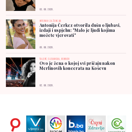
03. 08. 2026.
INTERVJU ZA ŽENE.BA
Antonija Čerkez otvorila dušu o ljubavi,
izdaji i uspjehu: "Malo je ljudi kojima
možete vjerovati"
05. 08. 2026.
TALENT, ELEGANCIJA, OSMIJEH
Ovo je žena o kojoj svi pričaju nakon
Merlinovih koncerata na Koševu
02. 08. 2026.