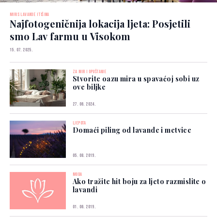
MIRIS LAVANDE I TIŠINA
Najfotogeničnija lokacija ljeta: Posjetili
smo Lav farmu u Visokom
15. 07. 2025.
ZA MIR I OPUŠTANJE
Stvorite oazu mira u spavaćoj sobi uz
ove biljke
27. 06. 2024.
LJEPOTA
Domaći piling od lavande i metvice
05. 08. 2019.
MODA
Ako tražite hit boju za ljeto razmislite o
lavandi
01. 06. 2019.