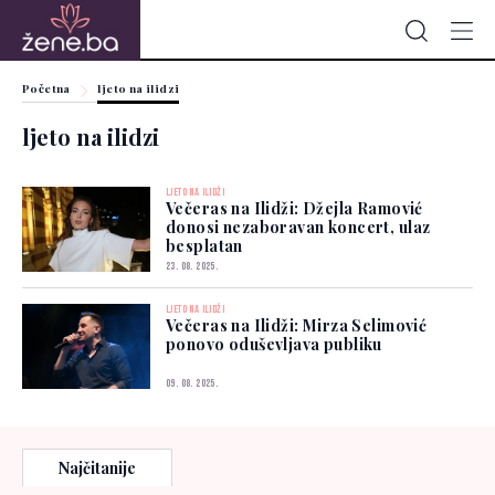
Početna
ljeto na ilidzi
ljeto na ilidzi
LJETO NA ILIDŽI
Večeras na Ilidži: Džejla Ramović
donosi nezaboravan koncert, ulaz
besplatan
23. 08. 2025.
LJETO NA ILIDŽI
Večeras na Ilidži: Mirza Selimović
ponovo oduševljava publiku
09. 08. 2025.
Najčitanije