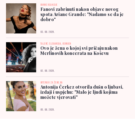
BURNE REAKCIJE
Fanovi zabrinuti nakon objave novog
spota Ariane Grande: "Nadamo se da je
dobro"
03. 08. 2026.
TALENT, ELEGANCIJA, OSMIJEH
Ovo je žena o kojoj svi pričaju nakon
Merlinovih koncerata na Koševu
02. 08. 2026.
INTERVJU ZA ŽENE.BA
Antonija Čerkez otvorila dušu o ljubavi,
izdaji i uspjehu: "Malo je ljudi kojima
možete vjerovati"
05. 08. 2026.