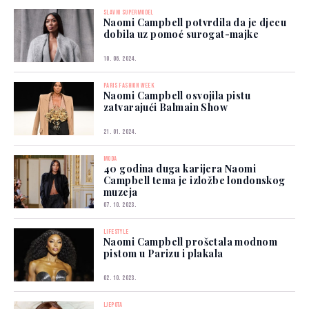
SLAVNI SUPERMODEL
Naomi Campbell potvrdila da je djecu
dobila uz pomoć surogat-majke
10. 06. 2024.
PARIS FASHION WEEK
Naomi Campbell osvojila pistu
zatvarajući Balmain Show
21. 01. 2024.
MODA
40 godina duga karijera Naomi
Campbell tema je izložbe londonskog
muzeja
07. 10. 2023.
LIFESTYLE
Naomi Campbell prošetala modnom
pistom u Parizu i plakala
02. 10. 2023.
LJEPOTA