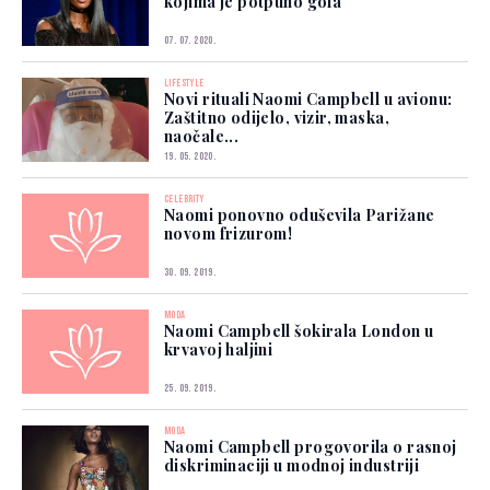
kojima je potpuno gola
07. 07. 2020.
LIFESTYLE
Novi rituali Naomi Campbell u avionu:
Zaštitno odijelo, vizir, maska,
naočale...
19. 05. 2020.
CELEBRITY
Naomi ponovno oduševila Parižane
novom frizurom!
30. 09. 2019.
MODA
Naomi Campbell šokirala London u
krvavoj haljini
25. 09. 2019.
MODA
Naomi Campbell progovorila o rasnoj
diskriminaciji u modnoj industriji