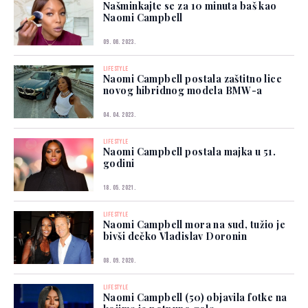
Našminkajte se za 10 minuta baš kao
Naomi Campbell
09. 06. 2023.
LIFESTYLE
Naomi Campbell postala zaštitno lice
novog hibridnog modela BMW-a
04. 04. 2023.
LIFESTYLE
Naomi Campbell postala majka u 51.
godini
18. 05. 2021.
LIFESTYLE
Naomi Campbell mora na sud, tužio je
bivši dečko Vladislav Doronin
08. 09. 2020.
LIFESTYLE
Naomi Campbell (50) objavila fotke na