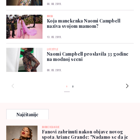
08. 08. 2019.
MODA
Koja manekenka Naomi Campbell
naziva svojom mamom?
13. 05. 2019.
LIFESTYLE
Naomi Campbell proslavila 33 godine
na modnoj sceni
06. 05. 2019.
1
2
Najčitanije
BURNE REAKCIJE
Fanovi zabrinuti nakon objave novog
spota Ariane Grande: "Nadamo se da je