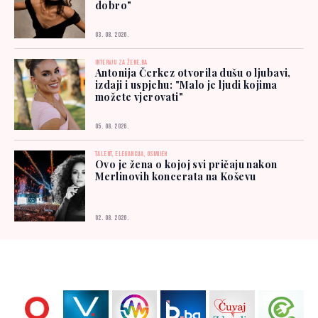
dobro"
03. 08. 2026.
INTERVJU ZA ŽENE.BA
Antonija Čerkez otvorila dušu o ljubavi,
izdaji i uspjehu: "Malo je ljudi kojima
možete vjerovati"
05. 08. 2026.
TALENT, ELEGANCIJA, OSMIJEH
Ovo je žena o kojoj svi pričaju nakon
Merlinovih koncerata na Koševu
02. 08. 2026.