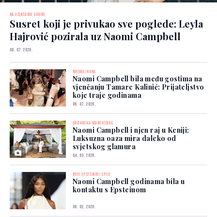
NA VJENČANJU GODINE
Susret koji je privukao sve poglede: Leyla
Hajrović pozirala uz Naomi Campbell
08. 07. 2026.
MODNA IKONA
Naomi Campbell bila među gostima na
vjenčanju Tamare Kalinić: Prijateljstvo
koje traje godinama
06. 07. 2026.
BRITANSKA MANEKENKA
Naomi Campbell i njen raj u Keniji:
Luksuzna oaza mira daleko od
svjetskog glamura
04. 03. 2026.
NOVI EPSTEINOVI SPISI
Naomi Campbell godinama bila u
kontaktu s Epsteinom
06. 02. 2026.