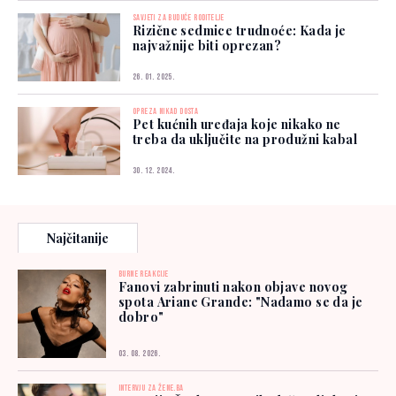
SAVJETI ZA BUDUĆE RODITELJE
Rizične sedmice trudnoće: Kada je
najvažnije biti oprezan?
26. 01. 2025.
OPREZA NIKAD DOSTA
Pet kućnih uređaja koje nikako ne
treba da uključite na produžni kabal
30. 12. 2024.
Najčitanije
BURNE REAKCIJE
Fanovi zabrinuti nakon objave novog
spota Ariane Grande: "Nadamo se da je
dobro"
03. 08. 2026.
INTERVJU ZA ŽENE.BA