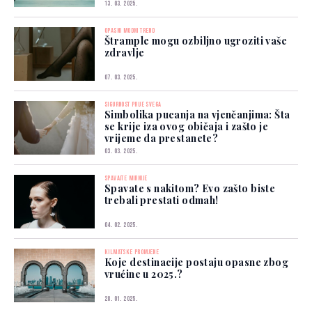
13. 03. 2025.
OPASNI MODNI TREND
Štrample mogu ozbiljno ugroziti vaše
zdravlje
07. 03. 2025.
SIGURNOST PRIJE SVEGA
Simbolika pucanja na vjenčanjima: Šta
se krije iza ovog običaja i zašto je
vrijeme da prestanete?
03. 03. 2025.
SPAVAJTE MIRNIJE
Spavate s nakitom? Evo zašto biste
trebali prestati odmah!
04. 02. 2025.
KILMATSKE PROMJENE
Koje destinacije postaju opasne zbog
vrućine u 2025.?
28. 01. 2025.