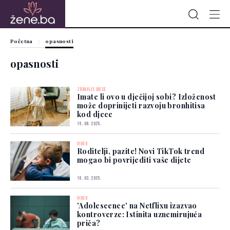
Početna
opasnosti
opasnosti
ZDRAVLJE DJECE
Imate li ovo u dječijoj sobi? Izloženost
može doprinijeti razvoju bronhitisa
kod djece
19. 06. 2025.
VIDEO
Roditelji, pazite! Novi TikTok trend
mogao bi povrijediti vaše dijete
18. 03. 2025.
VIDEO
'Adolescence' na Netflixu izazvao
kontroverze: Istinita uznemirujuća
priča?