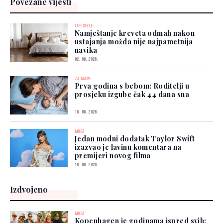
Povezane vijesti
LIFESTYLE
Namještanje kreveta odmah nakon
ustajanja možda nije najpametnija
navika
02. 08. 2026.
ZA MAME
Prva godina s bebom: Roditelji u
prosjeku izgube čak 44 dana sna
16. 06. 2026.
MODA
Jedan modni dodatak Taylor Swift
izazvao je lavinu komentara na
premijeri novog filma
10. 06. 2026.
Izdvojeno
MODA
Kopenhagen je godinama ispred svih: