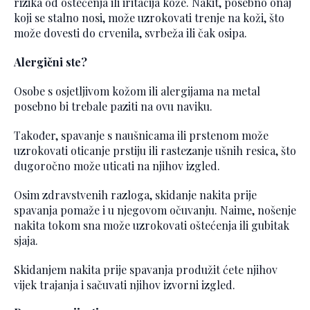
rizika od oštećenja ili iritacija kože. Nakit, posebno onaj
koji se stalno nosi, može uzrokovati trenje na koži, što
može dovesti do crvenila, svrbeža ili čak osipa.
Alergični ste?
Osobe s osjetljivom kožom ili alergijama na metal
posebno bi trebale paziti na ovu naviku.
Također, spavanje s naušnicama ili prstenom može
uzrokovati oticanje prstiju ili rastezanje ušnih resica, što
dugoročno može uticati na njihov izgled.
Osim zdravstvenih razloga, skidanje nakita prije
spavanja pomaže i u njegovom očuvanju. Naime, nošenje
nakita tokom sna može uzrokovati oštećenja ili gubitak
sjaja.
Skidanjem nakita prije spavanja produžit ćete njihov
vijek trajanja i sačuvati njihov izvorni izgled.