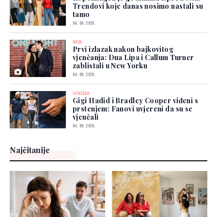
Trendovi koje danas nosimo nastali su
tamo
04. 08. 2026.
MODA
Prvi izlazak nakon bajkovitog
vjenčanja: Dua Lipa i Callum Turner
zablistali u New Yorku
04. 08. 2026.
VJENČANJA
Gigi Hadid i Bradley Cooper viđeni s
prstenjem: Fanovi uvjereni da su se
vjenčali
04. 08. 2026.
Najčitanije