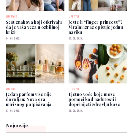
LIFESTYLE
LIFESTYLE
Šest znakova koji otkrivaju
Jeste li “finger princess”?
da je vaša veza u ozbiljnoj
Viralni izraz opisuje jednu
krizi
naviku
04. 08. 2026.
05. 08. 2026.
LIFESTYLE
LIFESTYLE
Jedan parfem više nije
Ljetno voće koje može
dovoljan: Nova era
pomoći kod nadutosti i
mirisnog potpisivanja
doprinijeti zdravlju kože
03. 08. 2026.
03. 08. 2026.
Najnovije