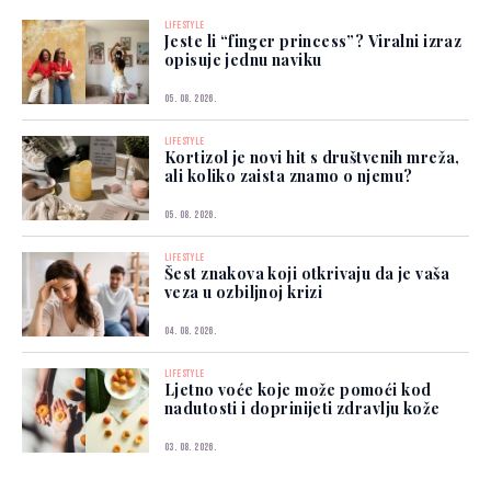
LIFESTYLE
Jeste li “finger princess”? Viralni izraz
opisuje jednu naviku
05. 08. 2026.
LIFESTYLE
Kortizol je novi hit s društvenih mreža,
ali koliko zaista znamo o njemu?
05. 08. 2026.
LIFESTYLE
Šest znakova koji otkrivaju da je vaša
veza u ozbiljnoj krizi
04. 08. 2026.
LIFESTYLE
Ljetno voće koje može pomoći kod
nadutosti i doprinijeti zdravlju kože
03. 08. 2026.