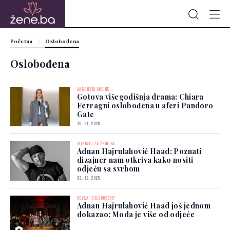
Početna
Oslobođena
Oslobođena
NAKON TRI GODINE
Gotova višegodišnja drama: Chiara
Ferragni oslobođena u aferi Pandoro
Gate
16. 01. 2026.
INTERVJU ZA ŽENE.BA
Adnan Hajrulahović Haad: Poznati
dizajner nam otkriva kako nositi
odjeću sa svrhom
02. 12. 2025.
REVIJA "OSLOBOĐENA"
Adnan Hajrulahović Haad još jednom
dokazao: Moda je više od odjeće