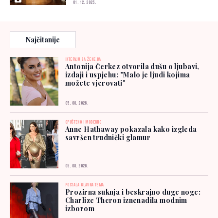
01. 12. 2025.
Najčitanije
INTERVJU ZA ŽENE.BA
Antonija Čerkez otvorila dušu o ljubavi,
izdaji i uspjehu: "Malo je ljudi kojima
možete vjerovati"
05. 08. 2026.
OPUŠTENO I MODERNO
Anne Hathaway pokazala kako izgleda
savršen trudnički glamur
05. 08. 2026.
POSTALA GLAVNA TEMA
Prozirna suknja i beskrajno duge noge:
Charlize Theron iznenadila modnim
izborom