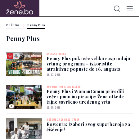
Početna
Penny Plus
Penny Plus
AKCIJSKA PONUDA
Penny Plus pokreće veliku rasprodaju
vrtnog programa – iskoristite
atraktivne popuste do 16. augusta
21. 07. 2026.
RADIONICA "UREDI SVOJ BALKON"
Penny Plus i WomanComm priredili
večer punu inspiracije: Žene otkrile
tajne savršeno uređenog vrta
22. 05. 2026.
RJEŠENJE ZA DOM BEZ STRESA
Rowenta: Izaberi svog superheroja za
čišćenje!