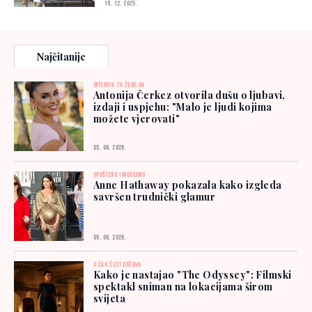
19. 12. 2025.
Najčitanije
INTERVJU ZA ŽENE.BA
Antonija Čerkez otvorila dušu o ljubavi,
izdaji i uspjehu: "Malo je ljudi kojima
možete vjerovati"
05. 08. 2026.
OPUŠTENO I MODERNO
Anne Hathaway pokazala kako izgleda
savršen trudnički glamur
05. 08. 2026.
U ČAK ŠEST DRŽAVA
Kako je nastajao "The Odyssey": Filmski
spektakl sniman na lokacijama širom
svijeta