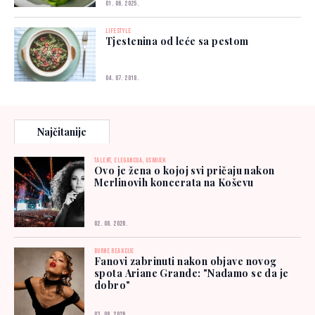
01. 06. 2025.
LIFESTYLE
Tjestenina od leće sa pestom
04. 07. 2018.
Najčitanije
TALENT, ELEGANCIJA, OSMIJEH
Ovo je žena o kojoj svi pričaju nakon
Merlinovih koncerata na Koševu
02. 08. 2026.
BURNE REAKCIJE
Fanovi zabrinuti nakon objave novog
spota Ariane Grande: "Nadamo se da je
dobro"
03. 08. 2026.