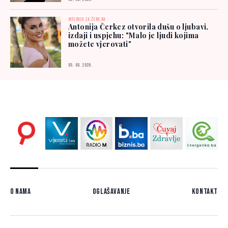
INTERVJU ZA ŽENE.BA
Antonija Čerkez otvorila dušu o ljubavi,
izdaji i uspjehu: "Malo je ljudi kojima
možete vjerovati"
05. 08. 2026.
O nama
Oglašavanje
Kontakt