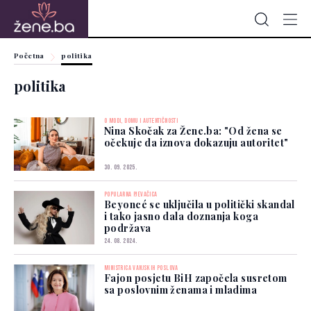
Početna
politika
politika
O MODI, DOMU I AUTENTIČNOSTI
Nina Skočak za Žene.ba: "Od žena se
očekuje da iznova dokazuju autoritet"
30. 09. 2025.
POPULARNA PJEVAČICA
Beyoncé se uključila u politički skandal
i tako jasno dala doznanja koga
podržava
24. 08. 2024.
MINISTRICA VANJSKIH POSLOVA
Fajon posjetu BiH započela susretom
sa poslovnim ženama i mladima