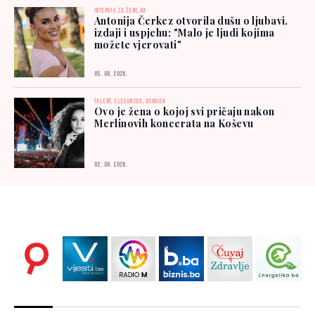
INTERVJU ZA ŽENE.BA
Antonija Čerkez otvorila dušu o ljubavi,
izdaji i uspjehu: "Malo je ljudi kojima
možete vjerovati"
05. 08. 2026.
TALENT, ELEGANCIJA, OSMIJEH
Ovo je žena o kojoj svi pričaju nakon
Merlinovih koncerata na Koševu
02. 08. 2026.