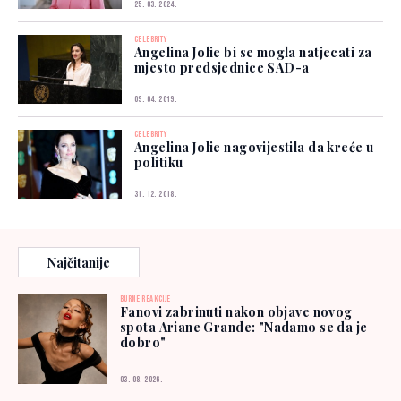
25. 03. 2024.
CELEBRITY
Angelina Jolie bi se mogla natjecati za
mjesto predsjednice SAD-a
09. 04. 2019.
CELEBRITY
Angelina Jolie nagovijestila da kreće u
politiku
31. 12. 2018.
Najčitanije
BURNE REAKCIJE
Fanovi zabrinuti nakon objave novog
spota Ariane Grande: "Nadamo se da je
dobro"
03. 08. 2026.