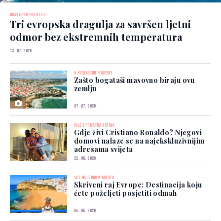
OBAVEZNO POSJETITE
Tri evropska dragulja za savršen ljetni
odmor bez ekstremnih temperatura
13. 07. 2026.
U POSLJEDNJE VRIJEME
Zašto bogataši masovno biraju ovu
zemlju
07. 07. 2026.
VILE I PRIVATNA OSTRVA
Gdje živi Cristiano Ronaldo? Njegovi
domovi nalaze se na najekskluzivnijim
adresama svijeta
22. 06. 2026.
SVE NA JEDNOM MJESTU
Skriveni raj Evrope: Destinacija koju
ćete poželjeti posjetiti odmah
05. 05. 2026.