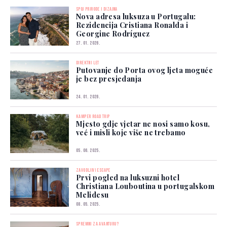
SPOJ PRIRODE I DIZAJNA
Nova adresa luksuza u Portugalu:
Rezidencija Cristiana Ronalda i
Georgine Rodríguez
27. 01. 2026.
DIREKTNI LET
Putovanje do Porta ovog ljeta moguće
je bez presjedanja
24. 01. 2026.
KAMPER ROAD TRIP
Mjesto gdje vjetar ne nosi samo kosu,
već i misli koje više ne trebamo
05. 06. 2025.
ZAVODLJIVI ESCAPE
Prvi pogled na luksuzni hotel
Christiana Louboutina u portugalskom
Melidesu
08. 05. 2025.
SPREMNI ZA AVANTURU?