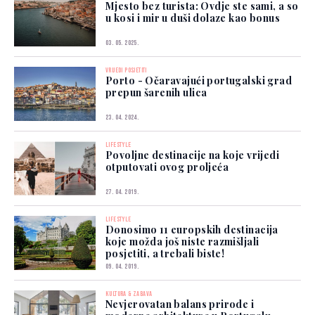
Mjesto bez turista: Ovdje ste sami, a so
u kosi i mir u duši dolaze kao bonus
03. 05. 2025.
VRIJEDI POSJETITI
Porto - Očaravajući portugalski grad
prepun šarenih ulica
23. 04. 2024.
LIFESTYLE
Povoljne destinacije na koje vrijedi
otputovati ovog proljeća
27. 04. 2019.
LIFESTYLE
Donosimo 11 europskih destinacija
koje možda još niste razmišljali
posjetiti, a trebali biste!
09. 04. 2019.
KULTURA & ZABAVA
Nevjerovatan balans prirode i