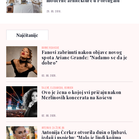
moderne arhitekture u Portugalu
29. 05. 2018.
Najčitanije
BURNE REAKCIJE
Fanovi zabrinuti nakon objave novog
spota Ariane Grande: "Nadamo se da je
dobro"
03. 08. 2026.
TALENT, ELEGANCIJA, OSMIJEH
Ovo je žena o kojoj svi pričaju nakon
Merlinovih koncerata na Koševu
02. 08. 2026.
INTERVJU ZA ŽENE.BA
Antonija Čerkez otvorila dušu o ljubavi,
izdaji i uspjehu: "Malo je ljudi kojima