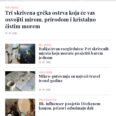
PRAVI DRAGULJI
Tri skrivena grčka ostrva koja će vas
osvojiti mirom, prirodom i kristalno
čistim morem
27. 07. 2026.
MALI GRADOVI
Italija izvan razglednica: Pet skrivenih
mjesta koja morate posjetiti barem
jednom
23. 07. 2026.
KRATKI ODMOR
Mikro-putovanja su najveći travel
trend godine
23. 07. 2026.
MIRZA MUSTAFAGIĆ
Bh. influenser posjetio Džehenem
kanjon, prizori oduzimaju dah