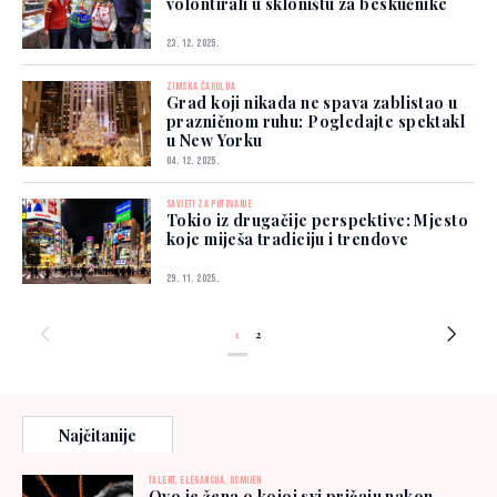
volontirali u skloništu za beskućnike
23. 12. 2025.
ZIMSKA ČAROLIJA
Grad koji nikada ne spava zablistao u
prazničnom ruhu: Pogledajte spektakl
u New Yorku
04. 12. 2025.
SAVJETI ZA PUTOVANJE
Tokio iz drugačije perspektive: Mjesto
koje miješa tradiciju i trendove
29. 11. 2025.
1
2
Najčitanije
TALENT, ELEGANCIJA, OSMIJEH
Ovo je žena o kojoj svi pričaju nakon