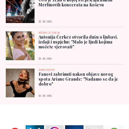
Merlinovih koncerata na Koševu
02. 08. 2026.
INTERVJU ZA ŽENE.BA
Antonija Čerkez otvorila dušu o ljubavi,
izdaji i uspjehu: "Malo je ljudi kojima
možete vjerovati"
05. 08. 2026.
BURNE REAKCIJE
Fanovi zabrinuti nakon objave novog
spota Ariane Grande: "Nadamo se da je
dobro"
03. 08. 2026.