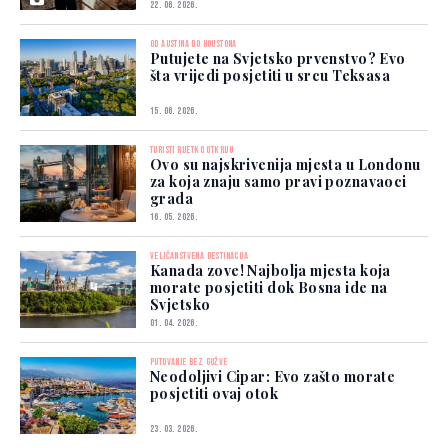
22. 06. 2026.
OD AUSTINA DO HOUSTONA
Putujete na Svjetsko prvenstvo? Evo
šta vrijedi posjetiti u srcu Teksasa
15. 06. 2026.
TURISTI RIJETKO OTKRIJU
Ovo su najskrivenija mjesta u Londonu
za koja znaju samo pravi poznavaoci
grada
16. 05. 2026.
VELIČANSTVENA DESTINACIJA
Kanada zove! Najbolja mjesta koja
morate posjetiti dok Bosna ide na
Svjetsko
01. 04. 2026.
PUTOVANJE BEZ GUŽVE
Neodoljivi Cipar: Evo zašto morate
posjetiti ovaj otok
23. 03. 2026.