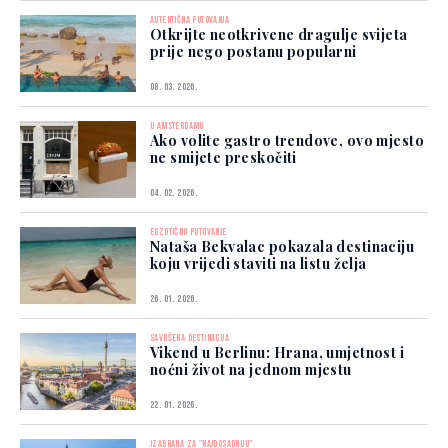
AUTENTIČNA PUTOVANJA
Otkrijte neotkrivene dragulje svijeta
prije nego postanu popularni
08. 03. 2026.
U AMSTERDAMU
Ako volite gastro trendove, ovo mjesto
ne smijete preskočiti
04. 02. 2026.
EGZOTIČNO PUTOVANJE
Nataša Bekvalac pokazala destinaciju
koju vrijedi staviti na listu želja
26. 01. 2026.
SAVRŠENA DESTINACIJA
Vikend u Berlinu: Hrana, umjetnost i
noćni život na jednom mjestu
22. 01. 2026.
IZABRANA ZA "NAJDOSADNIJU"