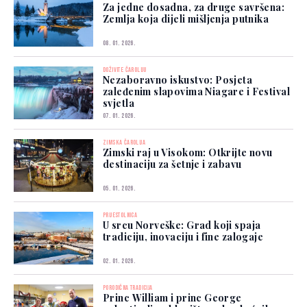
Za jedne dosadna, za druge savršena:
Zemlja koja dijeli mišljenja putnika
08. 01. 2026.
DOŽIVITE ČAROLIJU
Nezaboravno iskustvo: Posjeta
zaleđenim slapovima Niagare i Festival
svjetla
07. 01. 2026.
ZIMSKA ČAROLIJA
Zimski raj u Visokom: Otkrijte novu
destinaciju za šetnje i zabavu
05. 01. 2026.
PRIJESTOLNICA
U srcu Norveške: Grad koji spaja
tradiciju, inovaciju i fine zalogaje
02. 01. 2026.
PORODIČNA TRADICIJA
Princ William i princ George