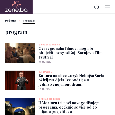
Početna
program
program
IZDVAJAMO 13 NASLOVA
Ovi regionalni filmovi mogli bi
obilježiti ovogodišnji Sarajevo Film
Festival
03. 08. 2026.
NE PROPUSTITE
Kultura na ulice 2025!: Nebojša Šurlan
oživljava djela Ive Andrića u
jedinstvenoj monodrami
12. 06. 2025.
REKORDAN BROJ TURISTA
U Mostaru tri noći novogodišnjeg
programa, očekuje se više od 50
hiljada posjetilaca