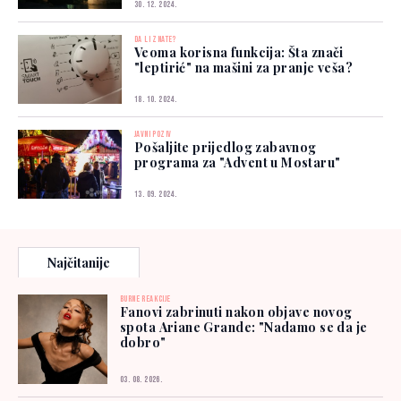
30. 12. 2024.
DA LI ZNATE?
Veoma korisna funkcija: Šta znači
"leptirić" na mašini za pranje veša?
18. 10. 2024.
JAVNI POZIV
Pošaljite prijedlog zabavnog
programa za "Advent u Mostaru"
13. 09. 2024.
Najčitanije
BURNE REAKCIJE
Fanovi zabrinuti nakon objave novog
spota Ariane Grande: "Nadamo se da je
dobro"
03. 08. 2026.