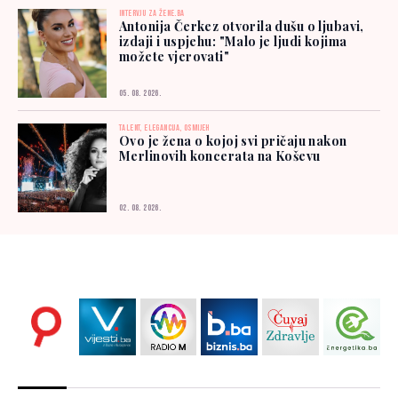
INTERVJU ZA ŽENE.BA
Antonija Čerkez otvorila dušu o ljubavi,
izdaji i uspjehu: "Malo je ljudi kojima
možete vjerovati"
05. 08. 2026.
TALENT, ELEGANCIJA, OSMIJEH
Ovo je žena o kojoj svi pričaju nakon
Merlinovih koncerata na Koševu
02. 08. 2026.