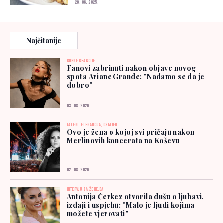
20. 06. 2025.
Najčitanije
BURNE REAKCIJE
Fanovi zabrinuti nakon objave novog
spota Ariane Grande: "Nadamo se da je
dobro"
03. 08. 2026.
TALENT, ELEGANCIJA, OSMIJEH
Ovo je žena o kojoj svi pričaju nakon
Merlinovih koncerata na Koševu
02. 08. 2026.
INTERVJU ZA ŽENE.BA
Antonija Čerkez otvorila dušu o ljubavi,
izdaji i uspjehu: "Malo je ljudi kojima
možete vjerovati"