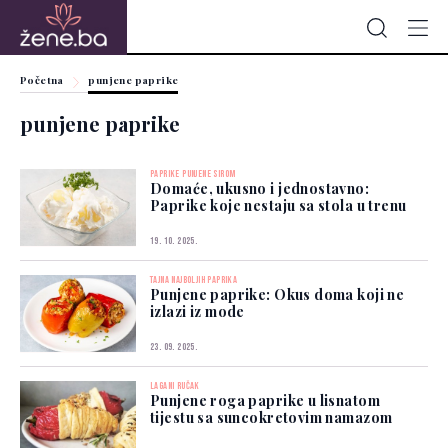
Početna
punjene paprike
punjene paprike
PAPRIKE PUNJENE SIROM
Domaće, ukusno i jednostavno:
Paprike koje nestaju sa stola u trenu
19. 10. 2025.
TAJNA NAJBOLJIH PAPRIKA
Punjene paprike: Okus doma koji ne
izlazi iz mode
23. 09. 2025.
LAGANI RUČAK
Punjene roga paprike u lisnatom
tijestu sa suncokretovim namazom