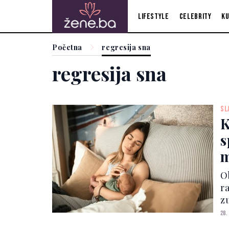
Lifestyle
Celebrity
Ku
Početna
regresija sna
regresija sna
SL
K
s
m
s
O
r
z
h
28.
n