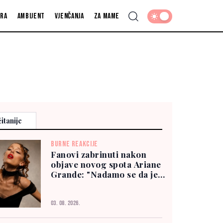
fra
Ambijent
Vjenčanja
Za mame
itanije
BURNE REAKCIJE
Fanovi zabrinuti nakon
objave novog spota Ariane
Grande: "Nadamo se da je
dobro"
03. 08. 2026.