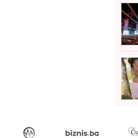
otpuno je normalna pojava. Bebin
tvrti mjesec života Oko...