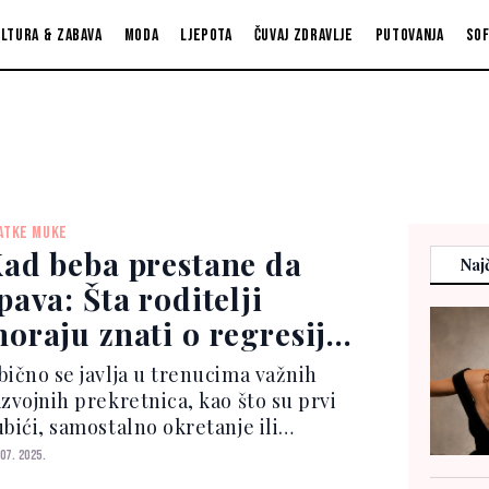
ltura & zabava
Moda
Ljepota
Čuvaj zdravlje
Putovanja
So
ATKE MUKE
ad beba prestane da
Najč
pava: Šta roditelji
oraju znati o regresiji
na?
bično se javlja u trenucima važnih
azvojnih prekretnica, kao što su prvi
ubići, samostalno okretanje ili
odanje. Traje od nekoliko dana do
 07. 2025.
ekoliko sedmica, ali iako naporna,