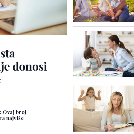
ista
nje donosi
e
: Ovaj broj
ra najviše