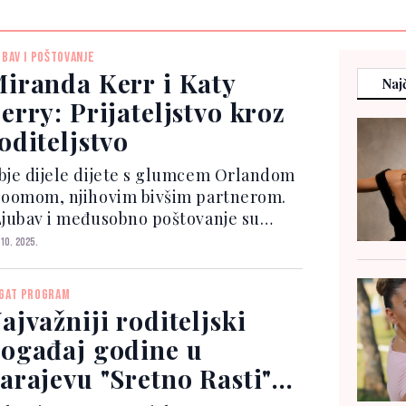
UBAV I POŠTOVANJE
iranda Kerr i Katy
Najč
erry: Prijateljstvo kroz
oditeljstvo
bje dijele dijete s glumcem Orlandom
loomom, njihovim bivšim partnerom.
Ljubav i međusobno poštovanje su
jvažniji,” rekla je Kerr. Bivša
 10. 2025.
ctoria’s Secret anđelica dodala je:
vi smo ljudi i važno je staviti djecu na
GAT PROGRAM
vo mjesto,...
ajvažniji roditeljski
ogađaj godine u
arajevu "Sretno Rasti"