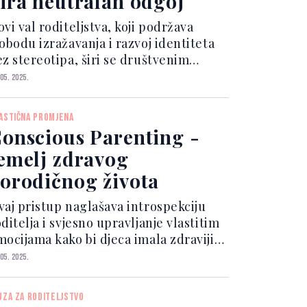
ira neutralan odgoj
vi val roditeljstva, koji podržava
obodu izražavanja i razvoj identiteta
ez stereotipa, širi se društvenim
režama i među trgovinama dječje
 05. 2025.
preme. Roditelji se okreću neutralnim
onovima, uniseks odjeći i igračkama
ASTIČNA PROMJENA
je potiču maštu,...
onscious Parenting -
emelj zdravog
orodičnog života
vaj pristup naglašava introspekciju
ditelja i svjesno upravljanje vlastitim
mocijama kako bi djeca imala zdraviji
mocionalni razvoj. Conscious
 05. 2025.
arenting sugeriše da roditelji
restanu projektirati vlastite nesvjesne
UZA ZA RODITELJSTVO
lje i frustracij...