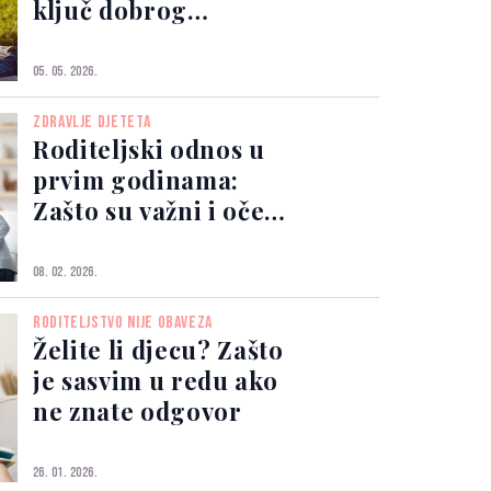
ključ dobrog
roditeljstva
05. 05. 2026.
ZDRAVLJE DJETETA
Roditeljski odnos u
prvim godinama:
Zašto su važni i očevi
i majke
08. 02. 2026.
RODITELJSTVO NIJE OBAVEZA
Želite li djecu? Zašto
je sasvim u redu ako
ne znate odgovor
26. 01. 2026.