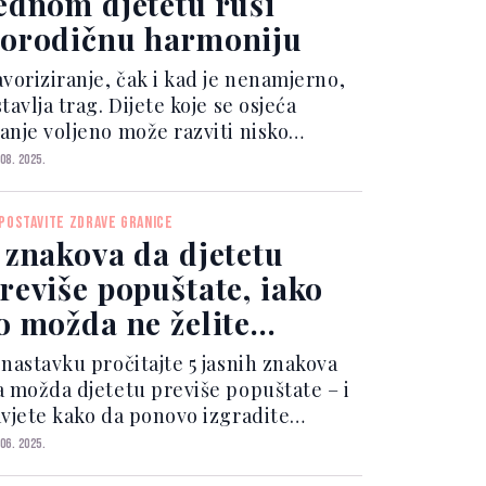
ednom djetetu ruši
orodičnu harmoniju
avoriziranje, čak i kad je nenamjerno,
tavlja trag. Dijete koje se osjeća
anje voljeno može razviti nisko
amopouzdanje, povučenost ili
 08. 2025.
untovno ponašanje. Iako roditelj to
ožda ne primjećuje, djeca jako dobro
POSTAVITE ZDRAVE GRANICE
jete kada neko od njih...
 znakova da djetetu
reviše popuštate, iako
o možda ne želite
riznati
 nastavku pročitajte 5 jasnih znakova
a možda djetetu previše popuštate – i
avjete kako da ponovo izgradite
utoritet i uspostavite zdrave granice.
 06. 2025.
. Nemate pravila, već prijedloge Izjave