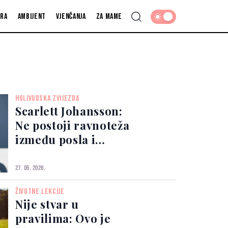
fra
Ambijent
Vjenčanja
Za mame
HOLIVUDSKA ZVIJEZDA
Scarlett Johansson:
Ne postoji ravnoteža
između posla i
privatnog života
27. 05. 2026.
ŽIVOTNE LEKCIJE
Nije stvar u
pravilima: Ovo je