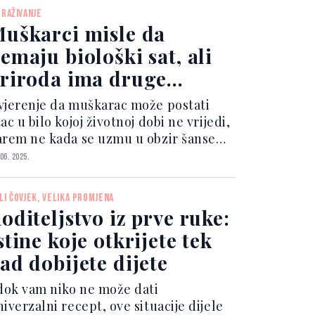
put „Molim te, ne bacaj to“ ili „Bilo bi
TRAŽIVANJE
...
uškarci misle da
emaju biološki sat, ali
riroda ima druge
lanove
vjerenje da muškarac može postati
ac u bilo kojoj životnoj dobi ne vrijedi,
arem ne kada se uzmu u obzir šanse
a začeće, kvalitet genetskog
 06. 2025.
aterijala i zdravlje buduće djece.
osljedice na zdravlje djece Već nakon
LI ČOVJEK, VELIKA PROMJENA
. godine kod muš...
oditeljstvo iz prve ruke:
stine koje otkrijete tek
ad dobijete dijete
 dok vam niko ne može dati
iverzalni recept, ove situacije dijele