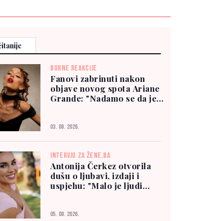
itanije
BURNE REAKCIJE
Fanovi zabrinuti nakon
objave novog spota Ariane
Grande: "Nadamo se da je
dobro"
03. 08. 2026.
INTERVJU ZA ŽENE.BA
Antonija Čerkez otvorila
dušu o ljubavi, izdaji i
uspjehu: "Malo je ljudi
kojima možete vjerovati"
05. 08. 2026.