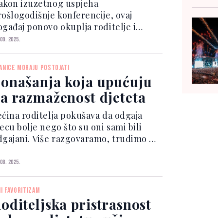
1. oktobra
akon izuzetnog uspjeha
rošlogodišnje konferencije, ovaj
ogađaj ponovo okuplja roditelje i
tručnjake kako bi zajedno razgovarali
 09. 2025.
 najvažnijim temama savremenog
diteljstva. Roditelji, niste sami!
ANICE MORAJU POSTOJATI
rganizator konferencije, agencija
onašanja koja upućuju
...
a razmaženost djeteta
ećina roditelja pokušava da odgaja
ecu bolje nego što su oni sami bili
dgajani. Više razgovaramo, trudimo se
a ne vičemo, učimo ih o emocijama...
i, čak i uz najbolje namjere, neke
 08. 2025.
ranice jednostavno moraju da postoje.
o dijete s...
HI FAVORITIZAM
oditeljska pristrasnost