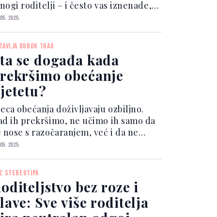
ogi roditelji – i često vas iznenade,
 koliko mislili da ste spremni. 1. San?
 05. 2025.
a je to? Svi su vam govorili:
aspavajte se dok još možete". A vi ste
TAVLJA DUBOK TRAG
slili da mal...
ta se događa kada
rekršimo obećanje
jetetu?
eca obećanja doživljavaju ozbiljno.
ad ih prekršimo, ne učimo ih samo da
e nose s razočaranjem, već i da ne
ogu uvijek računati na našu riječ. To
 05. 2025.
ože narušiti njihovo povjerenje i
jećaj sigurnosti. Evo nekoliko
Z STEREOTIPA
sljedica čestog kr...
oditeljstvo bez roze i
lave: Sve više roditelja