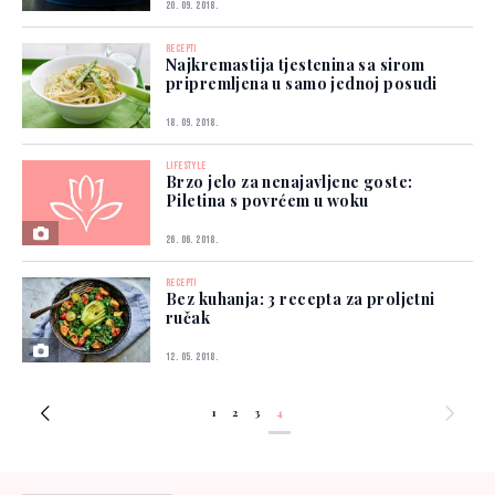
20. 09. 2018.
RECEPTI
Najkremastija tjestenina sa sirom
pripremljena u samo jednoj posudi
18. 09. 2018.
LIFESTYLE
Brzo jelo za nenajavljene goste:
Piletina s povrćem u woku
26. 06. 2018.
RECEPTI
Bez kuhanja: 3 recepta za proljetni
ručak
12. 05. 2018.
1
2
3
4