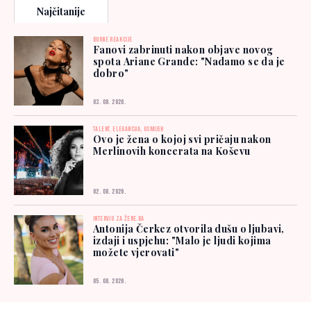
Najčitanije
BURNE REAKCIJE
Fanovi zabrinuti nakon objave novog
spota Ariane Grande: "Nadamo se da je
dobro"
03. 08. 2026.
TALENT, ELEGANCIJA, OSMIJEH
Ovo je žena o kojoj svi pričaju nakon
Merlinovih koncerata na Koševu
02. 08. 2026.
INTERVJU ZA ŽENE.BA
Antonija Čerkez otvorila dušu o ljubavi,
izdaji i uspjehu: "Malo je ljudi kojima
možete vjerovati"
05. 08. 2026.