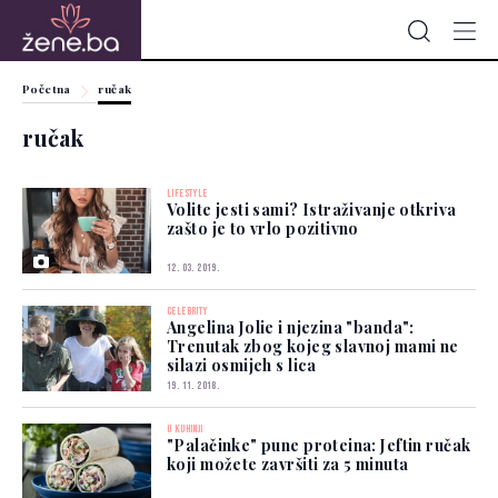
Početna
ručak
ručak
LIFESTYLE
Volite jesti sami? Istraživanje otkriva
zašto je to vrlo pozitivno
12. 03. 2019.
CELEBRITY
Angelina Jolie i njezina "banda":
Trenutak zbog kojeg slavnoj mami ne
silazi osmijeh s lica
19. 11. 2018.
U KUHINJI
"Palačinke" pune proteina: Jeftin ručak
koji možete završiti za 5 minuta