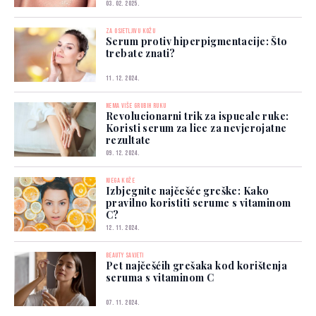
03. 02. 2025.
ZA OSJETLJIVU KOŽU
Serum protiv hiperpigmentacije: Što
trebate znati?
11. 12. 2024.
NEMA VIŠE GRUBIH RUKU
Revolucionarni trik za ispucale ruke:
Koristi serum za lice za nevjerojatne
rezultate
09. 12. 2024.
NJEGA KOŽE
Izbjegnite najčešće greške: Kako
pravilno koristiti serume s vitaminom
C?
12. 11. 2024.
BEAUTY SAVJETI
Pet najčešćih grešaka kod korištenja
seruma s vitaminom C
07. 11. 2024.