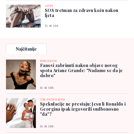
LJEPOTA
SOS tretman za zdravu kožu nakon
ljeta
23. 08. 2018.
Najčitanije
BURNE REAKCIJE
Fanovi zabrinuti nakon objave novog
spota Ariane Grande: "Nadamo se da je
dobro"
03. 08. 2026.
TEMA SVJETSKIH MEDIJA
Spekulacije ne prestaju: Jesu li Ronaldo i
Georgina ipak izgovorili sudbonosno
"da"?
03. 08. 2026.