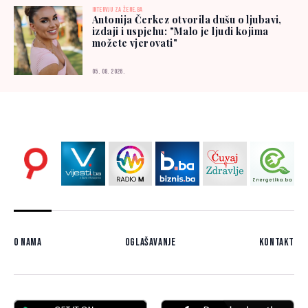
INTERVJU ZA ŽENE.BA
Antonija Čerkez otvorila dušu o ljubavi,
izdaji i uspjehu: "Malo je ljudi kojima
možete vjerovati"
05. 08. 2026.
O nama
Oglašavanje
Kontakt