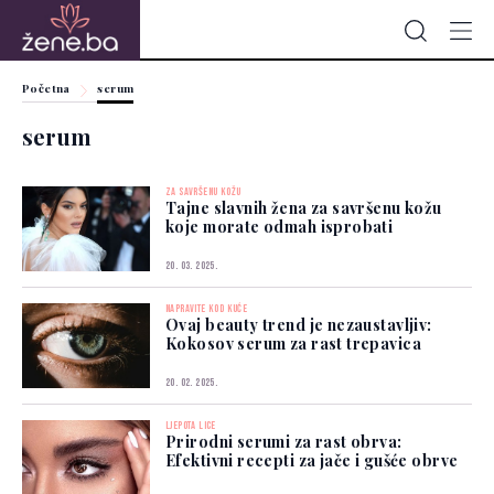
Početna
serum
serum
ZA SAVRŠENU KOŽU
Tajne slavnih žena za savršenu kožu
koje morate odmah isprobati
20. 03. 2025.
NAPRAVITE KOD KUĆE
Ovaj beauty trend je nezaustavljiv:
Kokosov serum za rast trepavica
20. 02. 2025.
LJEPOTA LICE
Prirodni serumi za rast obrva:
Efektivni recepti za jače i gušće obrve