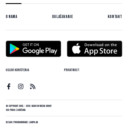
O nama
Oglašavanje
Kontakt
Uslovi korištenja
Privatnost
© Copyright 2005. - 2026. Radio M Media Group.
Sva prava zadržana.
Dizajn i programiranje:
Lampa.ba