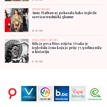
05. 08. 2026.
OPUŠTENO I MODERNO
Anne Hathaway pokazala kako izgleda
savršen trudnički glamur
05. 08. 2026.
OSVOJILA KRUNU I 1.000 FUNTI
Bila je prva Miss svijeta: Ovako je
izgledala žena koja je prije 75 godina ušla
u historiju
07. 08. 2026.