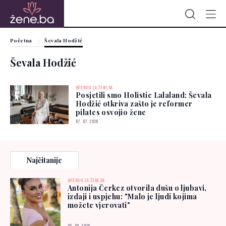
Početna
Ševala Hodžić
Ševala Hodžić
INTERVJU ZA ŽENE.BA
Posjetili smo Holistic Lalaland: Ševala
Hodžić otkriva zašto je reformer
pilates osvojio žene
07. 07. 2026.
Najčitanije
INTERVJU ZA ŽENE.BA
Antonija Čerkez otvorila dušu o ljubavi,
izdaji i uspjehu: "Malo je ljudi kojima
možete vjerovati"