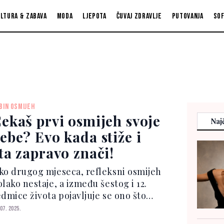
ltura & zabava
Moda
Ljepota
Čuvaj zdravlje
Putovanja
So
BIN OSMIJEH
ekaš prvi osmijeh svoje
Najč
ebe? Evo kada stiže i
ta zapravo znači!
ko drugog mjeseca, refleksni osmijeh
lako nestaje, a između šestog i 12.
edmice života pojavljuje se ono što
ovemo "pravi osmijeh". To je trenutak
 07. 2025.
da beba reaguje na lice, glas ili dodir