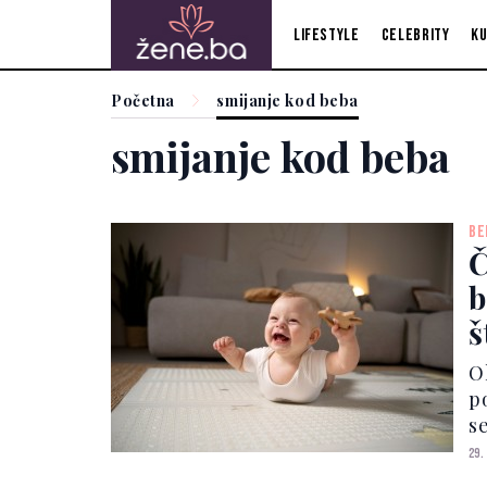
Lifestyle
Celebrity
Ku
Početna
smijanje kod beba
smijanje kod beba
BE
Č
b
š
O
po
s
z
29.
ka