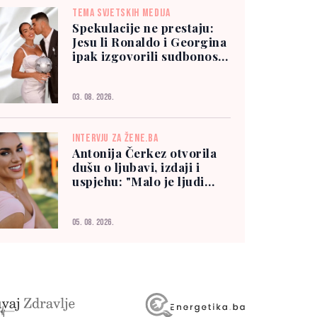
TEMA SVJETSKIH MEDIJA
Spekulacije ne prestaju:
Jesu li Ronaldo i Georgina
ipak izgovorili sudbonosno
"da"?
03. 08. 2026.
INTERVJU ZA ŽENE.BA
Antonija Čerkez otvorila
dušu o ljubavi, izdaji i
uspjehu: "Malo je ljudi
kojima možete vjerovati"
05. 08. 2026.