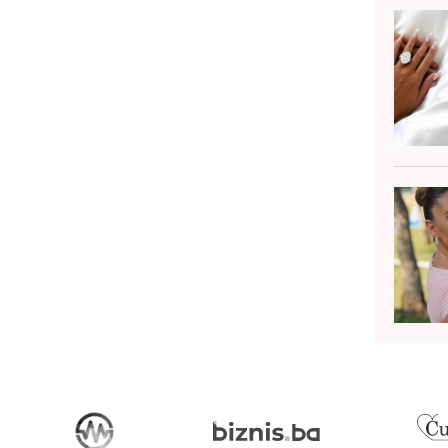
oljene osobe, i kada se osmijeh
javljuje ka...