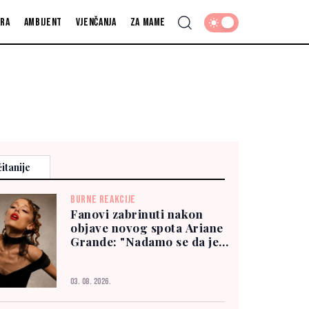
fra
Ambijent
Vjenčanja
Za mame
itanije
BURNE REAKCIJE
Fanovi zabrinuti nakon
objave novog spota Ariane
Grande: "Nadamo se da je
dobro"
03. 08. 2026.