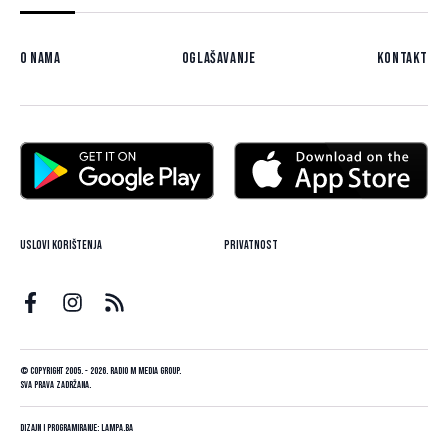
O nama
Oglašavanje
Kontakt
Uslovi korištenja
Privatnost
© Copyright 2005. - 2026. Radio M Media Group.
Sva prava zadržana.
Dizajn i programiranje:
Lampa.ba