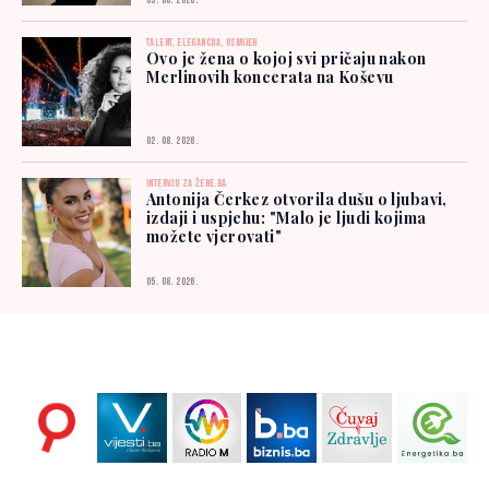
03. 08. 2026.
TALENT, ELEGANCIJA, OSMIJEH
Ovo je žena o kojoj svi pričaju nakon
Merlinovih koncerata na Koševu
02. 08. 2026.
INTERVJU ZA ŽENE.BA
Antonija Čerkez otvorila dušu o ljubavi,
izdaji i uspjehu: "Malo je ljudi kojima
možete vjerovati"
05. 08. 2026.