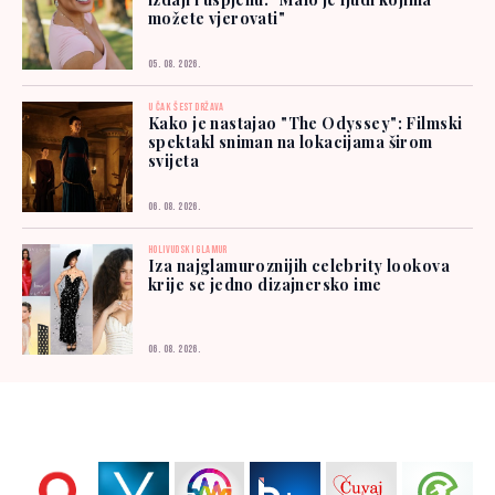
možete vjerovati"
05. 08. 2026.
U ČAK ŠEST DRŽAVA
Kako je nastajao "The Odyssey": Filmski
spektakl sniman na lokacijama širom
svijeta
06. 08. 2026.
HOLIVUDSKI GLAMUR
Iza najglamuroznijih celebrity lookova
krije se jedno dizajnersko ime
06. 08. 2026.