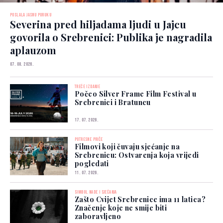
POSLALA JASNU PORUKU
Severina pred hiljadama ljudi u Jajcu
govorila o Srebrenici: Publika je nagradila
aplauzom
07. 08. 2026.
TREĆE IZDANJE
Počeo Silver Frame Film Festival u
Srebrenici i Bratuncu
17. 07. 2026.
POTRESNE PRIČE
Filmovi koji čuvaju sjećanje na
Srebrenicu: Ostvarenja koja vrijedi
pogledati
11. 07. 2026.
SIMBOL NADE I SJEĆANJA
Zašto Cvijet Srebrenice ima 11 latica?
Značenje koje ne smije biti
zaboravljeno