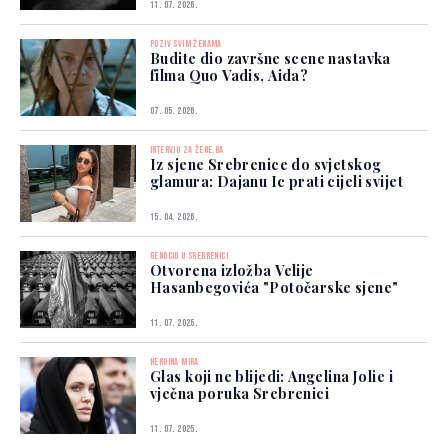
11. 07. 2026.
POZIV SVIM ŽENAMA
Budite dio završne scene nastavka
filma Quo Vadis, Aida?
07. 05. 2026.
INTERVJU ZA ŽENE.BA
Iz sjene Srebrenice do svjetskog
glamura: Dajanu Ic prati cijeli svijet
15. 04. 2026.
GENOCID U SREBRENICI
Otvorena izložba Velije
Hasanbegovića "Potočarske sjene"
11. 07. 2025.
HEROINA MIRA
Glas koji ne blijedi: Angelina Jolie i
vječna poruka Srebrenici
11. 07. 2025.