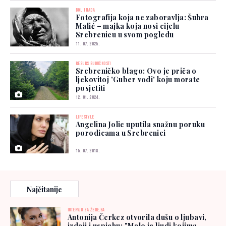
BOL I NADA
Fotografija koja ne zaboravlja: Šuhra
Malić – majka koja nosi cijelu
Srebrenicu u svom pogledu
11. 07. 2025.
RESURS BUDUĆNOSTI
Srebreničko blago: Ovo je priča o
ljekovitoj 'Guber vodi' koju morate
posjetiti
12. 01. 2024.
LIFESTYLE
Angelina Jolie uputila snažnu poruku
porodicama u Srebrenici
15. 07. 2018.
Najčitanije
INTERVJU ZA ŽENE.BA
Antonija Čerkez otvorila dušu o ljubavi,
izdaji i uspjehu: "Malo je ljudi kojima