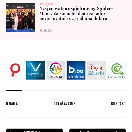
RUŠI REKORDE
Nevjerovatan uspjeh novog Spider-
Mana: Za samo tri dana zaradio
nevjerovatnih 927 miliona dolara
04. 08. 2026.
O nama
Oglašavanje
Kontakt