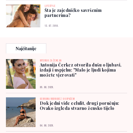
LIFESTYLE
Šta je zajedničko savršenim
partnerima?
13. 07. 2018.
Najčitanije
INTERVJU ZA ŽENE.BA
Antonija Čerkez otvorila dušu o ljubavi,
izdaji i uspjehu: "Malo je ljudi kojima
možete vjerovati"
05. 08. 2026.
GEORGINA RODRIGUEZ U KUPAĆEM
Dok jedni vide celulit, drugi poručuju:
Ovako izgleda stvarno žensko tijelo
04. 08. 2026.