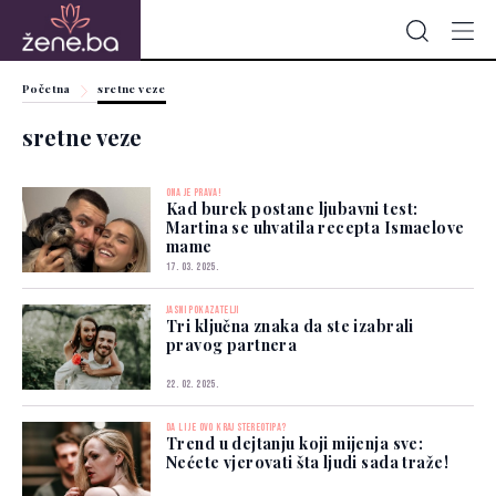
Početna
sretne veze
sretne veze
ONA JE PRAVA!
Kad burek postane ljubavni test:
Martina se uhvatila recepta Ismaelove
mame
17. 03. 2025.
JASNI POKAZATELJI
Tri ključna znaka da ste izabrali
pravog partnera
22. 02. 2025.
DA LI JE OVO KRAJ STEREOTIPA?
Trend u dejtanju koji mijenja sve:
Nećete vjerovati šta ljudi sada traže!