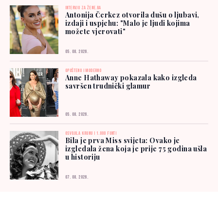
INTERVJU ZA ŽENE.BA
Antonija Čerkez otvorila dušu o ljubavi,
izdaji i uspjehu: "Malo je ljudi kojima
možete vjerovati"
05. 08. 2026.
OPUŠTENO I MODERNO
Anne Hathaway pokazala kako izgleda
savršen trudnički glamur
05. 08. 2026.
OSVOJILA KRUNU I 1.000 FUNTI
Bila je prva Miss svijeta: Ovako je
izgledala žena koja je prije 75 godina ušla
u historiju
07. 08. 2026.