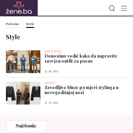
Početna
Style
Style
BACK TO OFFICE
Donosimo vodič kako da napravite
savršen outfit za posao
29. 08. 2024.
LIFESTYLE
Zavodljive bluze po mjeri stylinga u
novogodišnjoj noći
31. 12. 2018.
Najčitanije