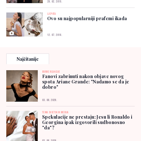
28. 02. 2019.
LJEPOTA
Ovo su najpopularniji prafemi ikada
12. 07. 2018.
Najčitanije
BURNE REAKCIJE
Fanovi zabrinuti nakon objave novog
spota Ariane Grande: "Nadamo se da je
dobro"
03. 08. 2026.
TEMA SVJETSKIH MEDIJA
Spekulacije ne prestaju: Jesu li Ronaldo i
Georgina ipak izgovorili sudbonosno
"da"?
03. 08. 2026.