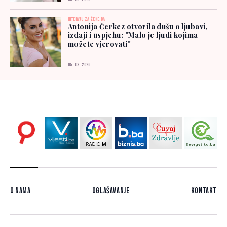
INTERVJU ZA ŽENE.BA
Antonija Čerkez otvorila dušu o ljubavi,
izdaji i uspjehu: "Malo je ljudi kojima
možete vjerovati"
05. 08. 2026.
O nama
Oglašavanje
Kontakt