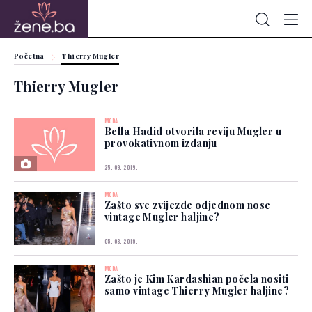
Početna
Thierry Mugler
Thierry Mugler
MODA
Bella Hadid otvorila reviju Mugler u
provokativnom izdanju
25. 09. 2019.
MODA
Zašto sve zvijezde odjednom nose
vintage Mugler haljine?
05. 03. 2019.
MODA
Zašto je Kim Kardashian počela nositi
samo vintage Thierry Mugler haljine?