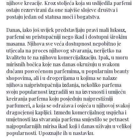
njihove kreacije. Kroz stoljeća koja su uslijedila parfemi
ostaju rezervirani da one najviše slojeve društva i
postaju jedan od statusa moći i bogatstva.
Danas, iako još uvijek predstavljaju pravi mali luksuz,
parfemi su pristupačniji nego ikad i dostupni širokim
masama. Njihova sve veća dostupnost nepobitno je
utjecala na proces njihovog stvaranja, nerijetko na
kvalitetu te na njihovu komercijalizaciju. Ipak, u moru
mirisnih bočica koje nas danas okružuju u svakom
dućanu posvećenom parfemima, u popularnim beauty
shopovima, ali i u drogerijama u kojima se nalaze
njihova najpristupačnija izdanja, nekoliko parfema
svoju popularnost izgradili su na izvrsnosti i umijeću
kreiranja parfema koju posjeduju najprestižniji
parfumeri, a koja se odražava i osjeća u njihovoj svakoj
dragocjenoj kapljici. Između komercijalnog uspjeha i
umjetnosti iza stvaranja parfema smjestilo se petnaest
najpopularnijih mirisa ikad koji i danas uživaju u velikoj
popularnosti. Upoznajte ih u nastavku.