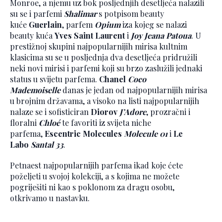
Monroe, a njemu uz bok posljednjih desetljeća nalazili
su se i parfemi
Shalimar
s potpisom beauty
kuće
Guerlain
, parfem
Opium
iza kojeg se nalazi
beauty kuća
Yves Saint Laurent
i
Joy
Jeana Patoua
. U
prestižnoj skupini najpopularnijih mirisa kultnim
klasicima su se u posljednja dva desetljeća pridružili
neki novi mirisi i parfemi koji su brzo zaslužili jednaki
status u svijetu parfema.
Chanel
Coco
Mademoiselle
danas je jedan od najpopularnijih mirisa
u brojnim državama, a visoko na listi najpopularnijih
nalaze se i sofisticiran
Diorov
J’Adore
, prozračni i
floralni
Chloé
te favoriti iz svijeta niche
parfema,
Escentric Molecules
Molecule 01
i
Le
Labo
Santal 33
.
Petnaest najpopularnijih parfema ikad koje ćete
poželjeti u svojoj kolekciji, a s kojima ne možete
pogriješiti ni kao s poklonom za dragu osobu,
otkrivamo u nastavku.