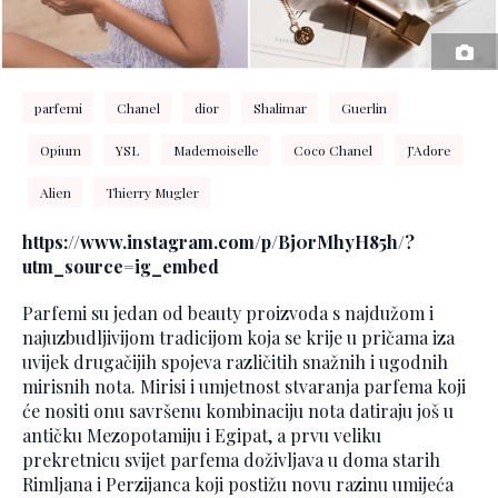
parfemi
Chanel
dior
Shalimar
Guerlin
Opium
YSL
Mademoiselle
Coco Chanel
J’Adore
Alien
Thierry Mugler
https://www.instagram.com/p/Bj0rMhyH85h/?
utm_source=ig_embed
Parfemi su jedan od beauty proizvoda s najdužom i
najuzbudljivijom tradicijom koja se krije u pričama iza
uvijek drugačijih spojeva različitih snažnih i ugodnih
mirisnih nota. Mirisi i umjetnost stvaranja parfema koji
će nositi onu savršenu kombinaciju nota datiraju još u
antičku Mezopotamiju i Egipat, a prvu veliku
prekretnicu svijet parfema doživljava u doma starih
Rimljana i Perzijanca koji postižu novu razinu umijeća