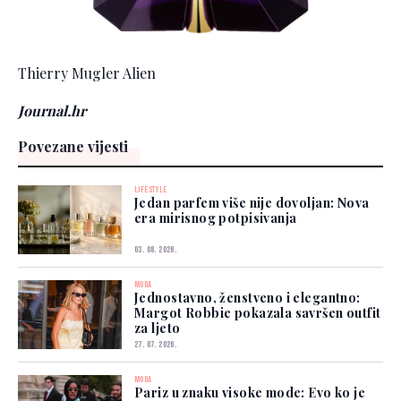
Thierry Mugler Alien
Journal.hr
Povezane vijesti
LIFESTYLE
Jedan parfem više nije dovoljan: Nova
era mirisnog potpisivanja
03. 08. 2026.
MODA
Jednostavno, ženstveno i elegantno:
Margot Robbie pokazala savršen outfit
za ljeto
27. 07. 2026.
MODA
Pariz u znaku visoke mode: Evo ko je