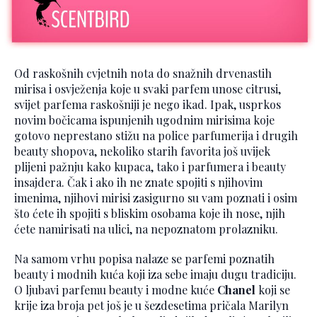
Od raskošnih cvjetnih nota do snažnih drvenastih
mirisa i osvježenja koje u svaki parfem unose citrusi,
svijet parfema raskošniji je nego ikad. Ipak, usprkos
novim bočicama ispunjenih ugodnim mirisima koje
gotovo neprestano stižu na police parfumerija i drugih
beauty shopova, nekoliko starih favorita još uvijek
plijeni pažnju kako kupaca, tako i parfumera i beauty
insajdera. Čak i ako ih ne znate spojiti s njihovim
imenima, njihovi mirisi zasigurno su vam poznati i osim
što ćete ih spojiti s bliskim osobama koje ih nose, njih
ćete namirisati na ulici, na nepoznatom prolazniku.
Na samom vrhu popisa nalaze se parfemi poznatih
beauty i modnih kuća koji iza sebe imaju dugu tradiciju.
O ljubavi parfemu beauty i modne kuće
Chanel
koji se
krije iza broja pet još je u šezdesetima pričala Marilyn