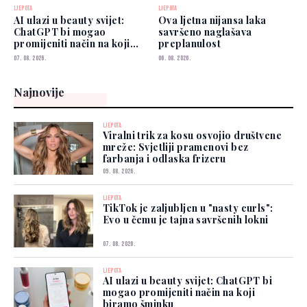
LJEPOTA
LJEPOTA
AI ulazi u beauty svijet:
Ova ljetna nijansa laka
ChatGPT bi mogao
savršeno naglašava
promijeniti način na koji
preplanulost
biramo šminku
07. 08. 2026.
06. 08. 2026.
Najnovije
LJEPOTA
Viralni trik za kosu osvojio društvene
mreže: Svjetliji pramenovi bez
farbanja i odlaska frizeru
09. 08. 2026.
LJEPOTA
TikTok je zaljubljen u "nasty curls":
Evo u čemu je tajna savršenih lokni
07. 08. 2026.
LJEPOTA
AI ulazi u beauty svijet: ChatGPT bi
mogao promijeniti način na koji
biramo šminku