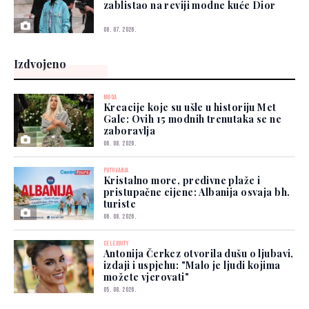
zablistao na reviji modne kuće Dior
08. 07. 2026.
Izdvojeno
MODA
Kreacije koje su ušle u historiju Met
Gale: Ovih 15 modnih trenutaka se ne
zaboravlja
06. 08. 2026.
PUTOVANJA
Kristalno more, predivne plaže i
pristupačne cijene: Albanija osvaja bh.
turiste
06. 08. 2026.
CELEBRITY
Antonija Čerkez otvorila dušu o ljubavi,
izdaji i uspjehu: "Malo je ljudi kojima
možete vjerovati"
05. 08. 2026.