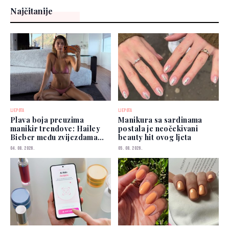
Najčitanije
LJEPOTA
LJEPOTA
Plava boja preuzima
Manikura sa sardinama
manikir trendove: Hailey
postala je neočekivani
Bieber među zvijezdama
beauty hit ovog ljeta
koje je već nose
04. 08. 2026.
05. 08. 2026.