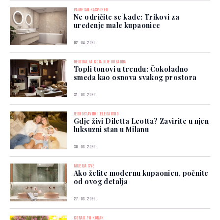
PAMETAN RASPORED
Ne odričite se kade: Trikovi za
uređenje male kupaonice
02. 04. 2026.
NEUTRALNA KOJA NIJE DOSADNA
Topli tonovi u trendu: Čokoladno
smeđa kao osnova svakog prostora
31. 03. 2026.
JEDNOSTAVNO I ELEGANTNO
Gdje živi Diletta Leotta? Zavirite u njen
luksuzni stan u Milanu
30. 03. 2026.
MIJENJA SVE
Ako želite modernu kupaonicu, počnite
od ovog detalja
27. 03. 2026.
KORAK PO KORAK