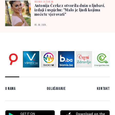
INTERVJU ZA ŽENE.BA
Antonija Čerkez otvorila dušu o ljubavi,
izdaji i uspjehu: "Malo je ljudi kojima
možete vjerovati"
05. 08. 2026.
O nama
Oglašavanje
Kontakt