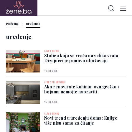
Početna
uređenje
uređenje
DRVENI DIZAJN
Stolica koja se vraća na velika vrata:
Dizajneri je ponovo obožavaju
16. 04. 2026.
OPREZ PRI UREĐENJU
Ako renovirate kuhinju, ovu grešku s
bojama nemojte napraviti
15. 04. 2026.
GLAVNI DEKOR
Novi trend u uređenju doma: Knjige
više nisu samo za čitanje