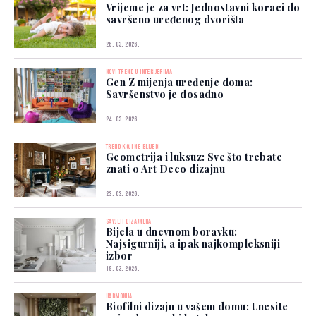
Vrijeme je za vrt: Jednostavni koraci do
savršeno uređenog dvorišta
26. 03. 2026.
NOVI TREND U INTERIJERIMA
Gen Z mijenja uređenje doma:
Savršenstvo je dosadno
24. 03. 2026.
TREND KOJI NE BLIJEDI
Geometrija i luksuz: Sve što trebate
znati o Art Deco dizajnu
23. 03. 2026.
SAVJETI DIZAJNERA
Bijela u dnevnom boravku:
Najsigurniji, a ipak najkompleksniji
izbor
19. 03. 2026.
HARMONIJA
Biofilni dizajn u vašem domu: Unesite