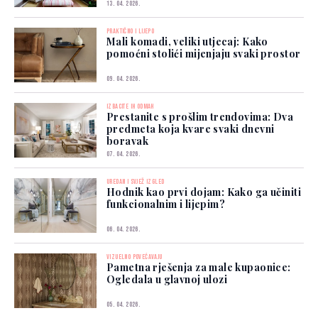
13. 04. 2026.
PRAKTIČNO I LIJEPO
Mali komadi, veliki utjecaj: Kako
pomoćni stolići mijenjaju svaki prostor
09. 04. 2026.
IZBACITE IH ODMAH
Prestanite s prošlim trendovima: Dva
predmeta koja kvare svaki dnevni
boravak
07. 04. 2026.
UREDAN I SVJEŽ IZGLED
Hodnik kao prvi dojam: Kako ga učiniti
funkcionalnim i lijepim?
06. 04. 2026.
VIZUELNO POVEĆAVAJU
Pametna rješenja za male kupaonice:
Ogledala u glavnoj ulozi
05. 04. 2026.