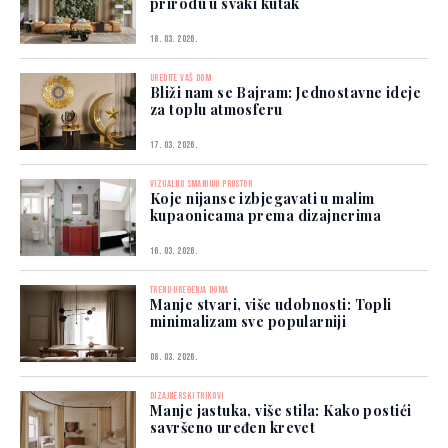
prirodu u svaki kutak
18. 03. 2026.
UREDITE VAŠ DOM
Bliži nam se Bajram: Jednostavne ideje
za toplu atmosferu
17. 03. 2026.
VIZUALNO SMANJUJU PROSTOR
Koje nijanse izbjegavati u malim
kupaonicama prema dizajnerima
16. 03. 2026.
TREND UREĐENJA DOMA
Manje stvari, više udobnosti: Topli
minimalizam sve popularniji
08. 03. 2026.
DIZAJNERSKI TRIKOVI
Manje jastuka, više stila: Kako postići
savršeno uređen krevet