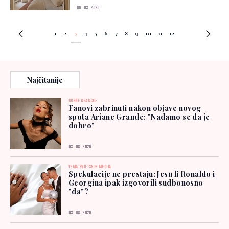
06. 03. 2026.
1
2
3
4
5
6
7
8
9
10
11
12
Najčitanije
BURNE REAKCIJE
Fanovi zabrinuti nakon objave novog
spota Ariane Grande: "Nadamo se da je
dobro"
03. 08. 2026.
TEMA SVJETSKIH MEDIJA
Spekulacije ne prestaju: Jesu li Ronaldo i
Georgina ipak izgovorili sudbonosno
"da"?
03. 08. 2026.